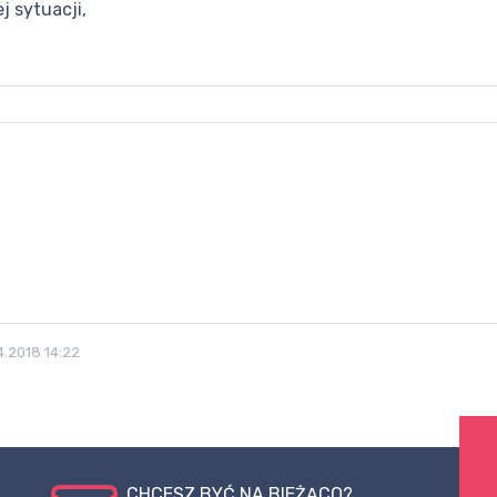
j sytuacji,
4.2018 14:22
CHCESZ BYĆ NA BIEŻĄCO?