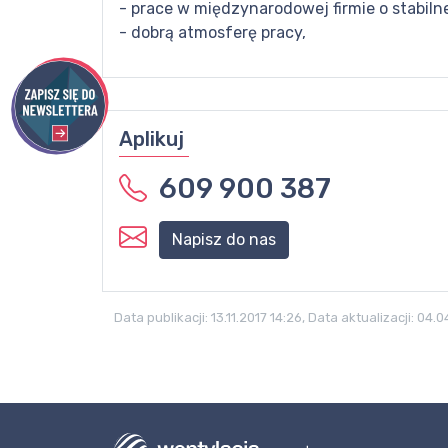
- prace w międzynarodowej firmie o stabilne
- dobrą atmosferę pracy,
Aplikuj
609 900 387
Napisz do nas
Data publikacji:
13.11.2017 14:26
, Data aktualizacji:
04.0