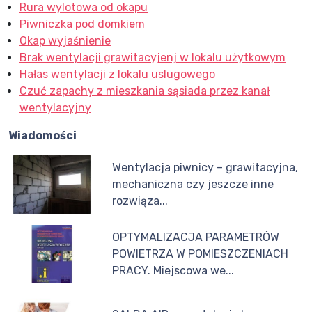
Rura wylotowa od okapu
Piwniczka pod domkiem
Okap wyjaśnienie
Brak wentylacji grawitacyjenj w lokalu użytkowym
Hałas wentylacji z lokalu uslugowego
Czuć zapachy z mieszkania sąsiada przez kanał
wentylacyjny
Wiadomości
Wentylacja piwnicy – grawitacyjna,
mechaniczna czy jeszcze inne
rozwiąza...
OPTYMALIZACJA PARAMETRÓW
POWIETRZA W POMIESZCZENIACH
PRACY. Miejscowa we...