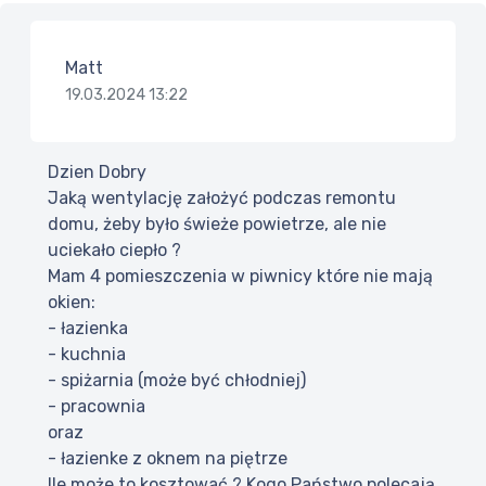
Matt
19.03.2024 13:22
Dzien Dobry
Jaką wentylację założyć podczas remontu
domu, żeby było świeże powietrze, ale nie
uciekało ciepło ?
Mam 4 pomieszczenia w piwnicy które nie mają
okien:
- łazienka
- kuchnia
- spiżarnia (może być chłodniej)
- pracownia
oraz
- łazienke z oknem na piętrze
Ile może to kosztować ? Kogo Państwo polecają