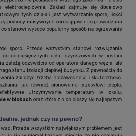
 elektrociepłownia. Zakład zajmuje się docelowo
kowym tych działań jest wytwarzanie sporej ilości
 przy pomocy masywnych rurociągów i rozprowadzana
 co stanowi wysoce popularny sposób na ogrzewanie
wdę sporo. Przede wszystkim stanowi rozwiązanie
ię do comiesięcznych opłat czynszowych w postaci
ia zależą oczywiście od operatora danego węzła, ale
ego stanu izolacji cieplnej budynku. Z pewnością do
ewania zaliczyć trzeba niezawodność i skuteczność.
zkaniu, jak również pionowemu przesyłowi ciepła,
efektywne utrzymywanie temperatury w lokalu.
nie w blokach
oraz które z nich cieszy się najlepszym
idealne, jednak czy na pewno?
ne wad. Przede wszystkim największym problemem jest
jdują się w niemal każdym mieście, to nie obejmują