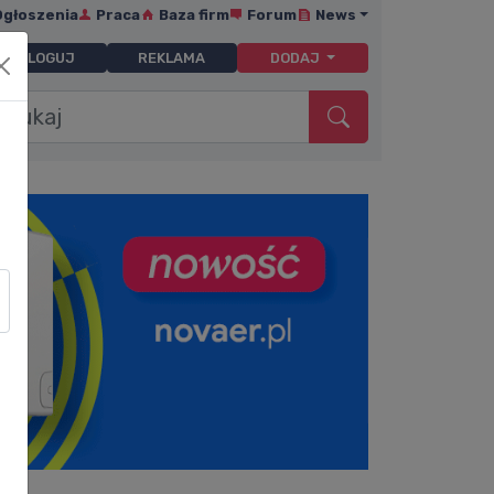
Ogłoszenia
Praca
Baza firm
Forum
News
ZALOGUJ
REKLAMA
DODAJ