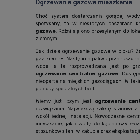
Ogrzewanie gazowe mieszkania
Choć system dostarczania gorącej wody b
spotykany, to w niektórych obszarach k
gazowe
. Różni się ono przesyłanym do lok
ziemnym.
Jak działa ogrzewanie gazowe w bloku? Za
gaz ziemny. Następnie paliwo przenoszone 
wodę, a ta rozprowadzana jest po grz
ogrzewanie centralne gazowe
. Dostęp
nieoparte na miejskich gazociągach. W taki
pomocy specjalnych butli.
Wiemy już, czym jest
ogrzewanie cen
rozwiązania. Największą zaletę stanowi 
wokół jednej instalacji. Nowoczesne cen
mieszkanie, jak i wodę do kąpieli czy słu
stosunkowo tani w zakupie oraz eksploatacji