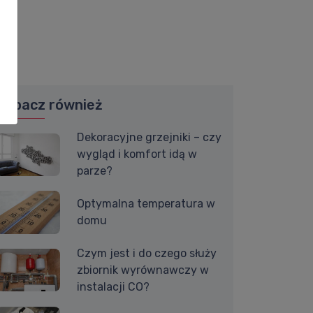
Zobacz również
Dekoracyjne grzejniki – czy
wygląd i komfort idą w
parze?
Optymalna temperatura w
domu
Czym jest i do czego służy
zbiornik wyrównawczy w
instalacji CO?