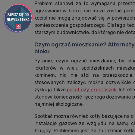
Problem stanowi za to wymagana przestrz
ogrzewanie w bloku, nie może zostać pomi
kocioł nie mogą znajdować się w powierzc
pomieszczenia gospodarczego. Dlatego te
starszym budownictwie, do którego nie dota
Czym ogrzać mieszkanie? Alternaty
bloku
Pytanie, czym ogrzać mieszkanie, by pła
lokatorów w wielu spółdzielniach mieszk
kominem, nic nie stoi na przeszkodzie,
stosowanych zaliczyć można oczywiście d
zyskują także
pellet czy ekogroszek
. Ich e
stanowi konieczność ręcznego dozowania pa
najmniej ekologiczne.
Spotkać można również kotły bazujące na ol
instalacje gazowe ze względu na samą ch
trujący. Problemem jest za to rozmiar kotła