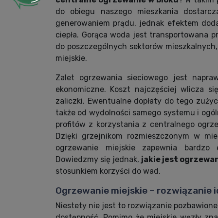
do obiegu naszego mieszkania dostarcza
generowaniem prądu, jednak efektem dodat
ciepła. Gorąca woda jest transportowana
do poszczególnych sektorów mieszkalnych,
miejskie.
Zalet ogrzewania sieciowego jest napra
ekonomiczne. Koszt najczęściej wlicza s
zaliczki. Ewentualne dopłaty do tego zużyc
także od wydolności samego systemu i ogóln
profitów z korzystania z centralnego ogrz
Dzięki grzejnikom rozmieszczonym w mies
ogrzewanie miejskie zapewnia bardzo 
Dowiedzmy się jednak,
jakie jest ogrzewa
stosunkiem korzyści do wad.
Ogrzewanie miejskie – rozwiązanie 
Niestety nie jest to rozwiązanie pozbawio
dostępność. Pomimo że miejskie węzły zna