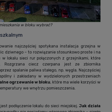
mieszkania w bloku wybrać?
eszkalnym
wanie najczęściej spotykana instalacja grzejna w
ic dziwnego – to rozwiązanie stosunkowo proste i na
 lokalu sieci rur połączonych z grzejnikami, które
 Rozgrzana ciecz czerpana jest ze zbiornika
rzez spalanie paliwa stałego, np. węgla. Najczęściej
wspólny i zakładany w wydzielonych przestrzeniach
alne ogrzewanie w bloku
, które ma wiele korzyści w
temperatury we wnętrzu pomieszczenia.
st podłączenie lokalu do sieci miejskiej.
Jak działa
przypadku nie posiadamy własnego zbiornika – ciepło