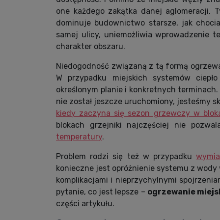
one każdego zakątka danej aglomeracji. 
dominuje budownictwo starsze, jak choci
samej ulicy, uniemożliwia wprowadzenie 
charakter obszaru.
Niedogodność związaną z tą formą ogrzewan
W przypadku miejskich systemów ciepło
określonym planie i konkretnych terminach.
nie został jeszcze uruchomiony, jesteśmy sk
kiedy zaczyna się sezon grzewczy w blok
blokach grzejniki najczęściej nie pozw
temperatury
.
Problem rodzi się też w przypadku
wymia
konieczne jest opróżnienie systemu z wody 
komplikacjami i nieprzychylnymi spojrzenia
pytanie, co jest lepsze –
ogrzewanie miejs
części artykułu.