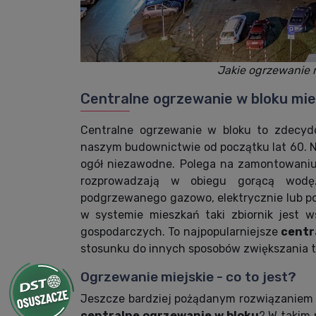
Jakie ogrzewanie 
Centralne ogrzewanie w bloku mi
Centralne ogrzewanie w bloku to zdecydo
naszym budownictwie od początku lat 60. N
ogół niezawodne. Polega na zamontowaniu w
rozprowadzają w obiegu gorącą wodę.
podgrzewanego gazowo, elektrycznie lub pop
w systemie mieszkań taki zbiornik jest 
gospodarczych. To najpopularniejsze
centr
stosunku do innych sposobów zwiększania 
Ogrzewanie miejskie - co to jest?
Jeszcze bardziej pożądanym rozwiązaniem je
centralne ogrzewanie w bloku
? W takim 