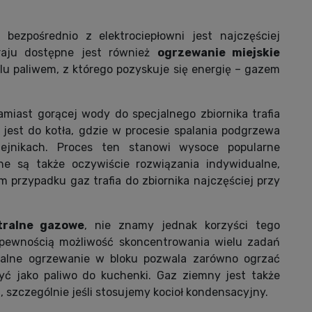
ezpośrednio z elektrociepłowni jest najczęściej
raju dostępne jest również
ogrzewanie miejskie
alu paliwem, z którego pozyskuje się energię – gazem
miast gorącej wody do specjalnego zbiornika trafia
jest do kotła, gdzie w procesie spalania podgrzewa
ejnikach. Proces ten stanowi wysoce popularne
ne są także oczywiście rozwiązania indywidualne,
m przypadku gaz trafia do zbiornika najczęściej przy
tralne gazowe
, nie znamy jednak korzyści tego
z pewnością możliwość skoncentrowania wielu zadań
tralne ogrzewanie w bloku pozwala zarówno ogrzać
żyć jako paliwo do kuchenki. Gaz ziemny jest także
, szczególnie jeśli stosujemy kocioł kondensacyjny.