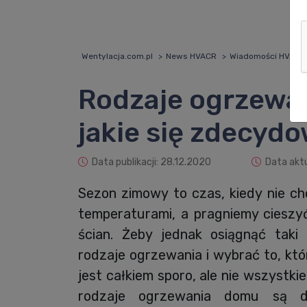
Wentylacja.com.pl
News HVACR
Wiadomości HVACR
Rodzaje ogrzewan
jakie się zdecyd
Data publikacji: 28.12.2020
Data aktu
Sezon zimowy to czas, kiedy nie c
temperaturami, a pragniemy cieszy
ścian. Żeby jednak osiągnąć taki
rodzaje ogrzewania i wybrać to, któ
jest całkiem sporo, ale nie wszystkie
rodzaje ogrzewania domu są dos