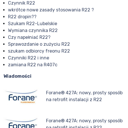
Czynnik R22
wkrótce nowe zasady stosowania R22 ?
R22 dropin??
Szukam R22-Lubelskie
Wymiana czynnika R22
Czy napełniać R22?
Sprawozdanie o zużyciu R22
szukam odbiorcy freonu R22
Czynniki R22 i inne
zamiana R22 na R407c
Wiadomości
Forane® 427A: nowy, prosty sposób
na retrofit instalacji z R22
Forane® 427A: nowy, prosty sposób
na retrofit instalacji z R22