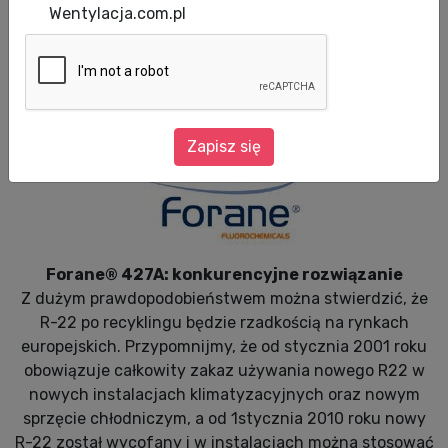
Data aktualizacji: 29.07.2010
Wentylacja.com.pl
R427A to bezchlorowy czynnik (ODP=0)
umożliwiający łatwe zastąpienie R22 w
istniejących urządzeniach chłodniczych. Jest
jedną z alternatyw dla R22, o najniższym GWP.
Zapisz się
Forane® 427A: konkurencyjne rozwiązanie
Z dużym prawdopodobieństwem można stwierdzić, że
R-22 po recyklingu będzie rzadkością na rynkach
europejskich. Przypomnijmy, że od stycznia 2001 roku
obowiązuje całkowity zakaz używania nowego R22 w
nowych instalacjach klimatyzacyjnych oraz nowym
sprzęcie chłodniczym, a od 1stycznia 2010 roku nowy
R-22 został wycofany i w instalacjach można stosować