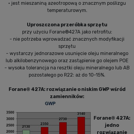
• jest mieszaniną azeotropową o znacznym poślizgu
temperaturowym.
Uproszczona przeróbka sprzętu
przy użyciu Forane®427A jako retrofitu:
- nie potrzeba wprowadzać znacznych modyfikacji
sprzętu
- wystarczy jednorazowe usunięcie oleju mineralnego
lub alkilobenzynowego oraz zastąpienie go olejem POE
- wysoka tolerancja na resztki oleju mineralnego lub AB
pozostałego po R22: aż do 10-15%.
Forane® 427A: rozwiązanie o niskim GWP wśród
zamienników:
Forane® 427A:
jedno
rozwiązanie