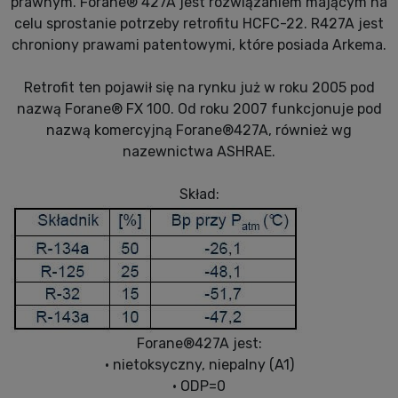
prawnym. Forane® 427A jest rozwiązaniem mającym na
celu sprostanie potrzeby retrofitu HCFC-22. R427A jest
chroniony prawami patentowymi, które posiada Arkema.
Retrofit ten pojawił się na rynku już w roku 2005 pod
nazwą Forane® FX 100. Od roku 2007 funkcjonuje pod
nazwą komercyjną Forane®427A, również wg
nazewnictwa ASHRAE.
Skład:
Forane®427A jest:
• nietoksyczny, niepalny (A1)
• ODP=0