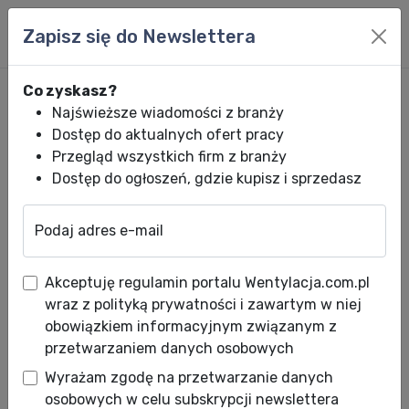
Zapisz się do Newslettera
Co zyskasz?
Najświeższe wiadomości z branży
Dostęp do aktualnych ofert pracy
Przegląd wszystkich firm z branży
Dostęp do ogłoszeń, gdzie kupisz i sprzedasz
Podaj adres e-mail
Wentylacja.com.pl
News HVACR
Wiadomości HVACR
Forane® 427A: 
Akceptuję regulamin portalu Wentylacja.com.pl
Forane® 427A: nowy, prosty
wraz z polityką prywatności i zawartym w niej
sposób na retrofit instalacji z
obowiązkiem informacyjnym związanym z
przetwarzaniem danych osobowych
R22
Wyrażam zgodę na przetwarzanie danych
Data publikacji: 12.07.2010
osobowych w celu subskrypcji newslettera