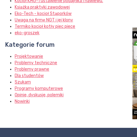
Kocioł KMG-1 ustawienie podajnika i nawiewu.
Książka praktyki zawodowej
Eko-Tech - kocioł Stąporków
Uwaga na firmę NGT i jej klony
Termiko kocioł kotły piec piece
eko-groszek
Kategorie forum
Projektowanie
Problemy techniczne
Problemy prawne
Dla studentów
Szukam
Programy komputerowe
Opinie, dyskusje, polemiki
Nowinki