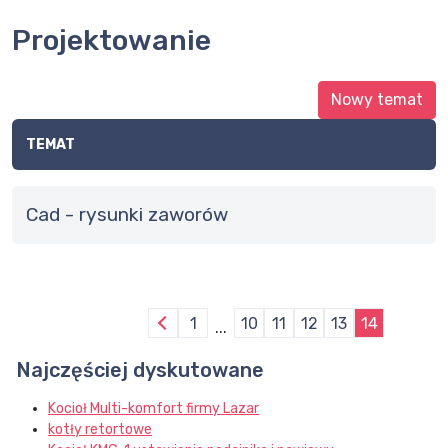
Projektowanie
Nowy temat
TEMAT
Cad - rysunki zaworów
1
10
11
12
13
14
...
Najczęściej dyskutowane
Kocioł Multi-komfort firmy Lazar
kotły retortowe