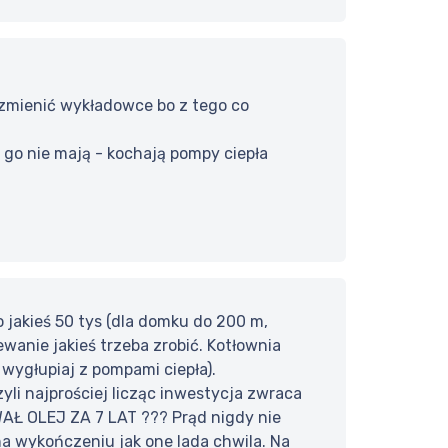
j zmienić wykładowce bo z tego co
o go nie mają - kochają pompy ciepła
to jakieś 50 tys (dla domku do 200 m,
wanie jakieś trzeba zrobić. Kotłownia
 wygłupiaj z pompami ciepła).
li najprościej licząc inwestycja zwraca
OWAŁ OLEJ ZA 7 LAT ??? Prąd nigdy nie
 na wykończeniu jak one lada chwila. Na