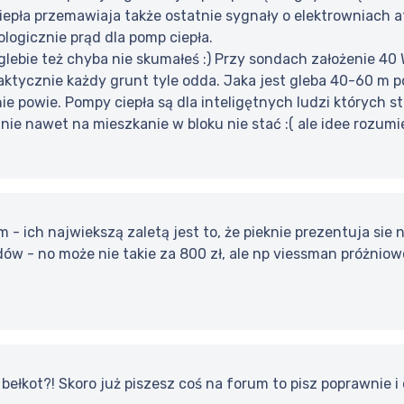
iepła przemawiaja także ostatnie sygnały o elektrowniach
kologicznie prąd dla pomp ciepła.
 glebie też chyba nie skumałeś :) Przy sondach założenie 4
aktycznie każdy grunt tyle odda. Jaka jest gleba 40-60 m p
e powie. Pompy ciepła są dla inteligętnych ludzi których s
ie nawet na mieszkanie w bloku nie stać :( ale idee rozumi
- ich najwiekszą zaletą jest to, że pieknie prezentuja si
ów - no może nie takie za 800 zł, ale np viessman próżniow
a bełkot?! Skoro już piszesz coś na forum to pisz poprawnie i