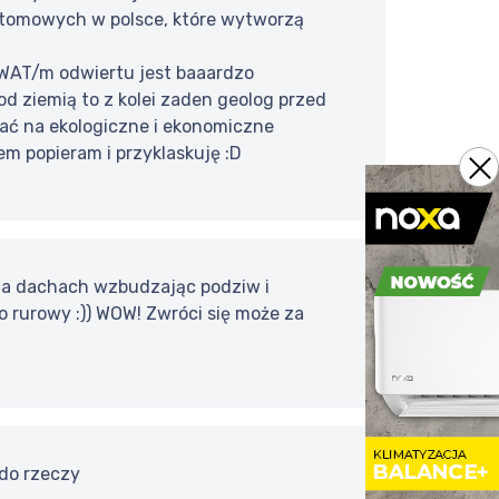
 atomowych w polsce, które wytworzą
0 WAT/m odwiertu jest baaardzo
od ziemią to z kolei zaden geolog przed
tać na ekologiczne i ekonomiczne
em popieram i przyklaskuję :D
e na dachach wzbudzając podziw i
o rurowy :)) WOW! Zwróci się może za
 do rzeczy