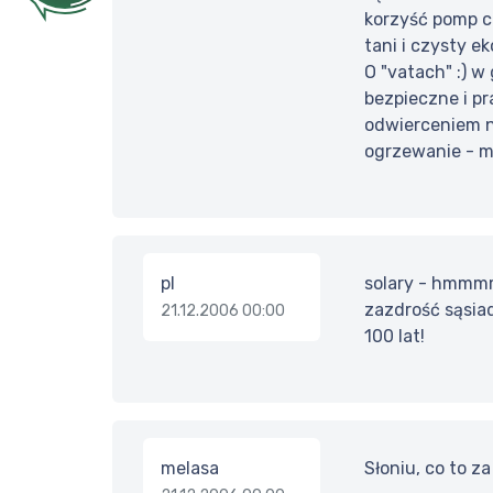
korzyść pomp c
tani i czysty e
O "vatach" :) w
bezpieczne i pr
odwierceniem ni
ogrzewanie - mn
pl
solary - hmmmm 
zazdrość sąsiad
21.12.2006 00:00
100 lat!
melasa
Słoniu, co to z