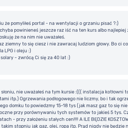
 że pomyliłeś portal - na wentylacji o grzaniu pisać ?:)
chyba powinieneś jeszcze raz iść na ten kurs albo najlepie
oskuję że na nim nie uważałeś.
z ziemny to się ciesz i nie zawracaj ludziom głowy. Bo ci c
 LPG i oleju :)
 solary - zwrócą Ci się za 40 lat :)
 słoniu, nie uważałeś na tym kursie :((( instalacja kotłowni 
ami itp.) Ogrzewania podłogowego nie liczmy, bo i tak ogrze
iego domku to powiedzmy 15-18 tys (jak masz gaz to się nie
czne przy porównywaniu tych systemów to jakieś 5 tys. Czy
latach - przy założeniu stałych cen!!!! A ILE BĘDZIE KOSZT
 takim stopniu jak gaz, olej, ropa itp. Prąd nigdy nie będzie