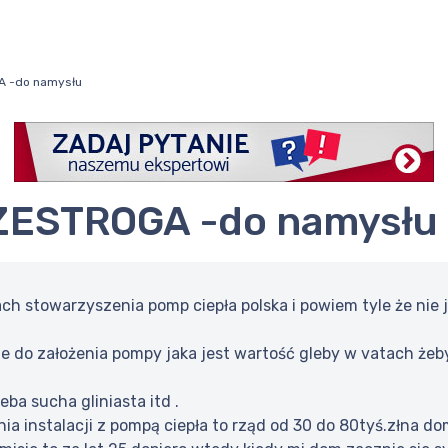
A -do namysłu
RZESTROGA -do namysłu
ch stowarzyszenia pomp ciepła polska i powiem tyle że nie
e do założenia pompy jaka jest wartość gleby w vatach żeb
leba sucha gliniasta itd .
nia instalacji z pompą ciepła to rząd od 30 do 80tyś.złna d