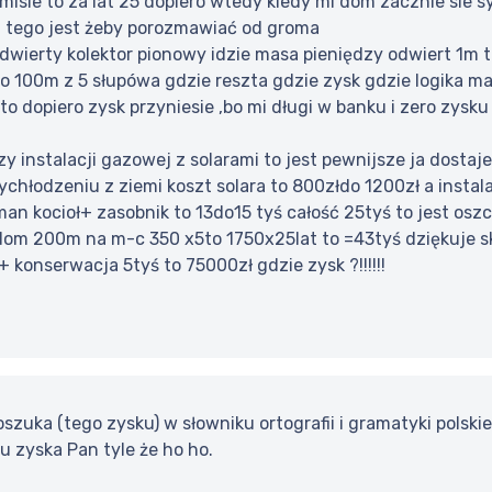
 misie to za lat 25 dopiero wtedy kiedy mi dom zacznie si
.a tego jest żeby porozmawiać od groma
dwierty kolektor pionowy idzie masa pieniędzy odwiert 1m t
o 100m z 5 słupówa gdzie reszta gdzie zysk gdzie logika 
o dopiero zysk przyniesie ,bo mi długi w banku i zero zysku 
zy instalacji gazowej z solarami to jest pewnijsze ja dosta
wychłodzeniu z ziemi koszt solara to 800złdo 1200zł a inst
an kocioł+ zasobnik to 13do15 tyś całość 25tyś to jest os
 dom 200m na m-c 350 x5to 1750x25lat to =43tyś dziękuje
 konserwacja 5tyś to 75000zł gdzie zysk ?!!!!!!
szuka (tego zysku) w słowniku ortografii i gramatyki polskie
 zyska Pan tyle że ho ho.