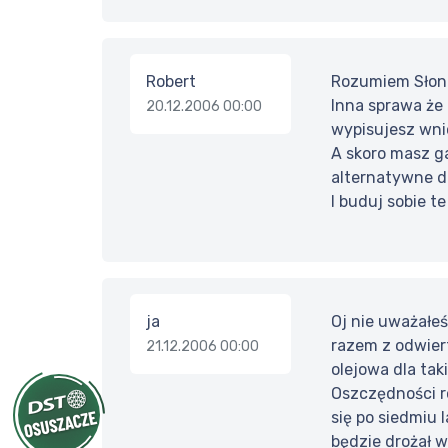
Robert
Rozumiem Słoniu
Inna sprawa że 
20.12.2006 00:00
wypisujesz wni
A skoro masz ga
alternatywne dla
I buduj sobie te
ja
Oj nie uważałeś
razem z odwiert
21.12.2006 00:00
olejowa dla tak
Oszczędności ro
się po siedmiu 
będzie drożał w