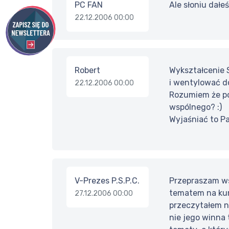
PC FAN
Ale słoniu dałeś
22.12.2006 00:00
Robert
Wykształcenie S
i wentylować d
22.12.2006 00:00
Rozumiem że po
wspólnego? :)
Wyjaśniać to Pa
V-Prezes P.S.P.C.
Przepraszam wsz
tematem na kur
27.12.2006 00:00
przeczytałem na
nie jego winna