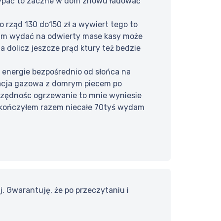
e sypać to zaczne w dom znowu ładować
o rząd 130 do150 zł a wywiert tego to
mam wydać na odwierty mase kasy może
a dolicz jeszcze prąd ktury też bedzie
je energie bezpośrednio od słońca na
alacja gazowa z domrym piecem po
zczędnośc ogrzewanie to mnie wyniesie
 skończyłem razem niecałe 70tyś wydam
j. Gwarantuję, że po przeczytaniu i