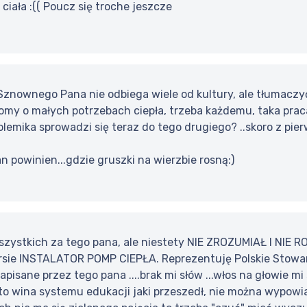
 ciała :(( Poucz się troche jeszcze
znownego Pana nie odbiega wiele od kultury, ale tłumaczyć
omy o małych potrzebach ciepła, trzeba każdemu, taka prac
lemika sprowadzi się teraz do tego drugiego? ..skoro z pi
n powinien...gdzie gruszki na wierzbie rosną:)
ystkich za tego pana, ale niestety NIE ZROZUMIAŁ I NIE ROZ
sie INSTALATOR POMP CIEPŁA. Reprezentuję Polskie Stowarz
pisane przez tego pana ....brak mi słów ...włos na głowie mi s
 to wina systemu edukacji jaki przeszedł, nie można wypow