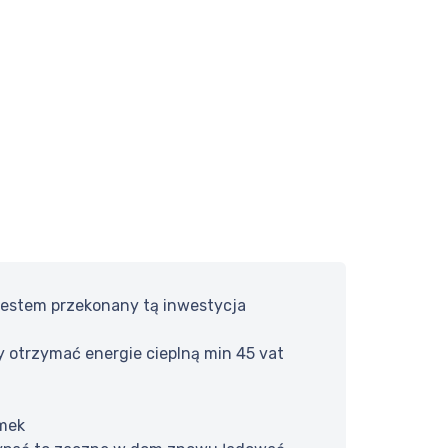
 jestem przekonany tą inwestycja
y otrzymać energie cieplną min 45 vat
omek