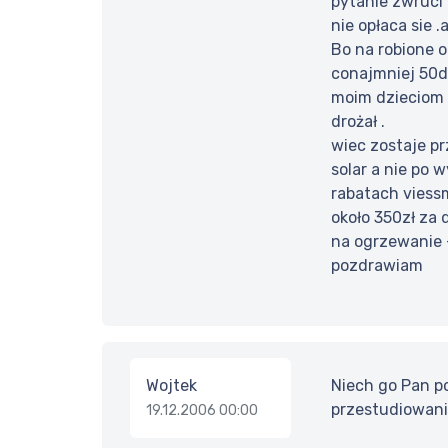
pytanie zwruci
nie opłaca sie 
Bo na robione o
conajmniej 50d
moim dzieciom t
drożał .
wiec zostaje pr
solar a nie po 
rabatach viessm
około 350zł za
na ogrzewanie +
pozdrawiam
Wojtek
Niech go Pan po
przestudiowaniu
19.12.2006 00:00