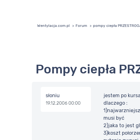
Wentylacja.com.pl
Forum
pompy ciepła PRZESTROG
pompy ciepła P
słoniu
jestem po kursa
dlaczego :
19.12.2006 00:00
1)najwarzniejsz
musi być
2)jaka to jest g
3)koszt połorze