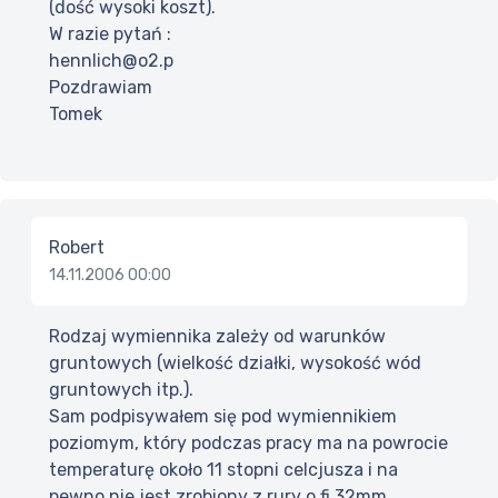
(dość wysoki koszt).
W razie pytań :
hennlich@o2.p
Pozdrawiam
Tomek
Robert
14.11.2006 00:00
Rodzaj wymiennika zależy od warunków
gruntowych (wielkość działki, wysokość wód
gruntowych itp.).
Sam podpisywałem się pod wymiennikiem
poziomym, który podczas pracy ma na powrocie
temperaturę około 11 stopni celcjusza i na
pewno nie jest zrobiony z rury o fi 32mm.