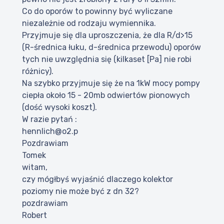
Co do oporów to powinny być wyliczane
niezależnie od rodzaju wymiennika.
Przyjmuje się dla uproszczenia, że dla R/d>15
(R-średnica łuku, d-średnica przewodu) oporów
tych nie uwzględnia się (kilkaset [Pa] nie robi
różnicy).
Na szybko przyjmuje się że na 1kW mocy pompy
ciepła około 15 - 20mb odwiertów pionowych
(dość wysoki koszt).
W razie pytań :
hennlich@o2.p
Pozdrawiam
Tomek
witam,
czy mógłbyś wyjaśnić dlaczego kolektor
poziomy nie może być z dn 32?
pozdrawiam
Robert