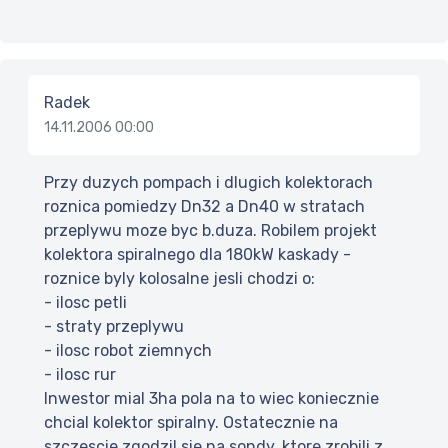
Radek
14.11.2006 00:00
Przy duzych pompach i dlugich kolektorach
roznica pomiedzy Dn32 a Dn40 w stratach
przeplywu moze byc b.duza. Robilem projekt
kolektora spiralnego dla 180kW kaskady -
roznice byly kolosalne jesli chodzi o:
- ilosc petli
- straty przeplywu
- ilosc robot ziemnych
- ilosc rur
Inwestor mial 3ha pola na to wiec koniecznie
chcial kolektor spiralny. Ostatecznie na
szczescie zgodzil sie na sondy, ktore zrobili z