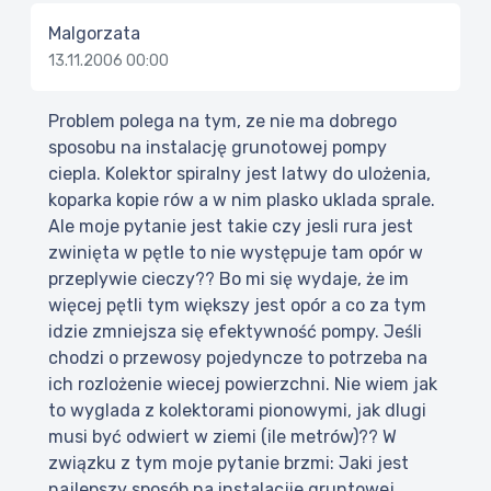
Malgorzata
13.11.2006 00:00
Problem polega na tym, ze nie ma dobrego
sposobu na instalację grunotowej pompy
ciepla. Kolektor spiralny jest latwy do ulożenia,
koparka kopie rów a w nim plasko uklada sprale.
Ale moje pytanie jest takie czy jesli rura jest
zwinięta w pętle to nie występuje tam opór w
przeplywie cieczy?? Bo mi się wydaje, że im
więcej pętli tym większy jest opór a co za tym
idzie zmniejsza się efektywność pompy. Jeśli
chodzi o przewosy pojedyncze to potrzeba na
ich rozlożenie wiecej powierzchni. Nie wiem jak
to wyglada z kolektorami pionowymi, jak dlugi
musi być odwiert w ziemi (ile metrów)?? W
związku z tym moje pytanie brzmi: Jaki jest
najlepszy sposób na instalacjie gruntowej