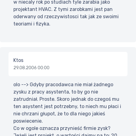
w niecaly rok po studiach tyle zarabia jako
projektant HVAC. Z tymi zarobkami jest pan
oderwany od rzeczywistosci tak jak ze swoimi
teoriami i fizyka.
Ktos
29.08.2006 00:00
olo --> Gdyby pracodawca nie miał żadnego
zysku z pracy asystenta, to by go nie
zatrudniał. Proste. Skoro jednak do czegoś mu
ten asystent jest potrzebny, to niech mu płaci i
nie chrzani głupot, że to dla niego jakieś
poswiecenie.
Co w ogole oznacza przynieść firmie zysk?
Jeżeli jest projekt, o wartości dajmy na to: 20