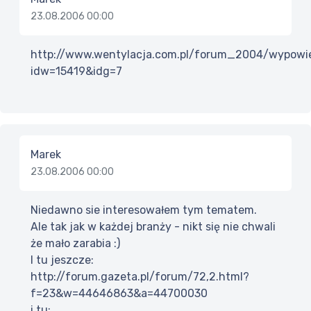
23.08.2006 00:00
http://www.wentylacja.com.pl/forum_2004/wypowie
idw=15419&idg=7
Marek
23.08.2006 00:00
Niedawno sie interesowałem tym tematem.
Ale tak jak w każdej branży - nikt się nie chwali
że mało zarabia :)
I tu jeszcze:
http://forum.gazeta.pl/forum/72,2.html?
f=23&w=44646863&a=44700030
i tu: