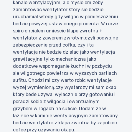
kanale wentylacyjnm, ale myslelem zeby
zamontowac wentylator ktory sie bedzie
uruchamial wtedy gdy wilgoc w pomieszczeniu
bedzie powyzej ustawionego procenta. W rurze
spiro chcialem umiescic klape zwrotna +
wentylator z zaworem zwrotym,czyli podwojne
zabezpieczenie przed cofka, czyli ta
wentylacja nie bedzie dzialac jako wentylacja
grawitacyjna tylko mechaniczna jako
dodatkowe wspomaganie kuchni w pozbyciu
sie wilgotnego powietrza w wyzszych partiach
sufitu. Chodzi mi czy warto robic wentylacje
wyzej wymienioną,czy wystarczy mi sam okap
ktory bede uzywal wylacznie przy gotowaniu i
poradzi sobie z wilgocia i ewentualnym
grzybem w rogach na suficie. Dodam ze w
lazince w kominie wentylacyjnym zamotowany
bedzie wentylator z klapa zwrotna by zapobiec
cofce przy uzywaniu okapu.