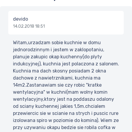
devido
14.02.2018 18:51
Witam,urzadzam sobie kuchnie w domu
jednorodzinnym i jestem w zaklopotaniu,
planuje zakupic okap kuchenny(do plyty
indukcyjnej), kuchnia jest polaczona z salonem.
Kuchnia ma dach skosny posiadam 2 okna
dachowe z nawietrznikami, kuchnia ma
14m2.Zastanawiam sie czy robic "kratke
wentylacyjna" w kuchni(mam wolny komin
wentylacyjny,ktory jest na poddaszu odalony
od sciany kuchennej jakies 1,5m.chcialem
przewiercic sie w scianie na strych i puscic rure
izolowana spiro w poziomie do komina). Wiem ze
przy uzywaniu okapu bedzie sie robila cofka w