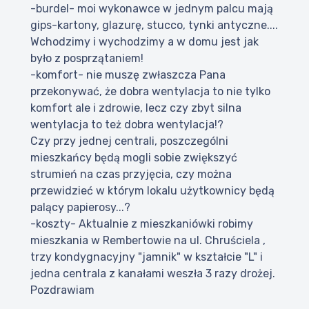
-burdel- moi wykonawce w jednym palcu mają
gips-kartony, glazurę, stucco, tynki antyczne....
Wchodzimy i wychodzimy a w domu jest jak
było z posprzątaniem!
-komfort- nie muszę zwłaszcza Pana
przekonywać, że dobra wentylacja to nie tylko
komfort ale i zdrowie, lecz czy zbyt silna
wentylacja to też dobra wentylacja!?
Czy przy jednej centrali, poszczególni
mieszkańcy będą mogli sobie zwiększyć
strumień na czas przyjęcia, czy można
przewidzieć w którym lokalu użytkownicy będą
palący papierosy...?
-koszty- Aktualnie z mieszkaniówki robimy
mieszkania w Rembertowie na ul. Chruściela ,
trzy kondygnacyjny "jamnik" w kształcie "L" i
jedna centrala z kanałami weszła 3 razy drożej.
Pozdrawiam