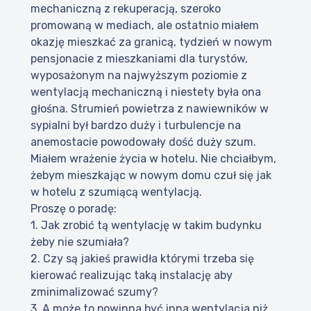
mechaniczną z rekuperacją, szeroko
promowaną w mediach, ale ostatnio miałem
okazję mieszkać za granicą, tydzień w nowym
pensjonacie z mieszkaniami dla turystów,
wyposażonym na najwyższym poziomie z
wentylacją mechaniczną i niestety była ona
głośna. Strumień powietrza z nawiewników w
sypialni był bardzo duży i turbulencje na
anemostacie powodowały dość duży szum.
Miałem wrażenie życia w hotelu. Nie chciałbym,
żebym mieszkając w nowym domu czuł się jak
w hotelu z szumiącą wentylacją.
Proszę o poradę:
1. Jak zrobić tą wentylację w takim budynku
żeby nie szumiała?
2. Czy są jakieś prawidła którymi trzeba się
kierować realizując taką instalację aby
zminimalizować szumy?
3. A może to powinna być inna wentylacja niż