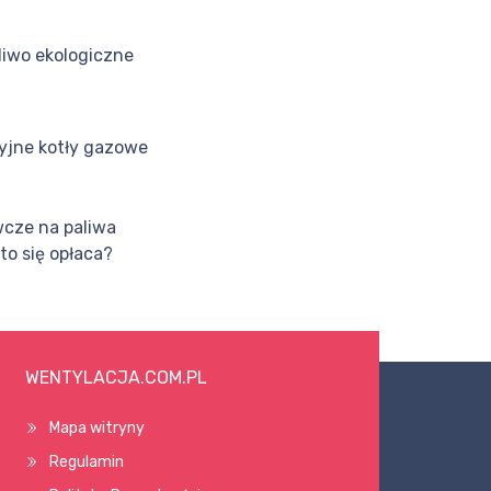
liwo ekologiczne
jne kotły gazowe
wcze na paliwa
 to się opłaca?
WENTYLACJA.COM.PL
Mapa witryny
Regulamin