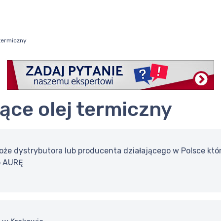
termiczny
jące olej termiczny
że dystrybutora lub producenta działającego w Polsce który
o AURĘ