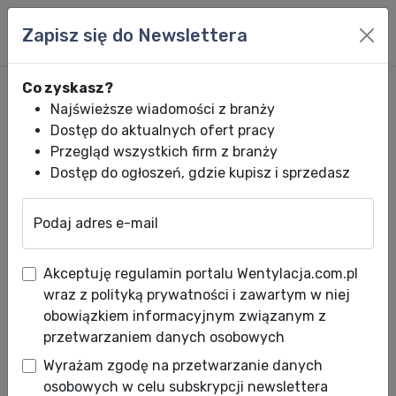
Zapisz się do Newslettera
Co zyskasz?
Najświeższe wiadomości z branży
Dostęp do aktualnych ofert pracy
Przegląd wszystkich firm z branży
Dostęp do ogłoszeń, gdzie kupisz i sprzedasz
Podaj adres e-mail
Wentylacja.com.pl
News HVACR
Wiadomości HVACR
Jeśli nie olej, 
Akceptuję regulamin portalu Wentylacja.com.pl
Jeśli nie olej, to co?
wraz z polityką prywatności i zawartym w niej
obowiązkiem informacyjnym związanym z
Data publikacji: 21.10.2010
przetwarzaniem danych osobowych
Październikowa pogoda ma coraz mnie
Wyrażam zgodę na przetwarzanie danych
wspólnego ze „złotą, polską jesienią”, a
osobowych w celu subskrypcji newslettera