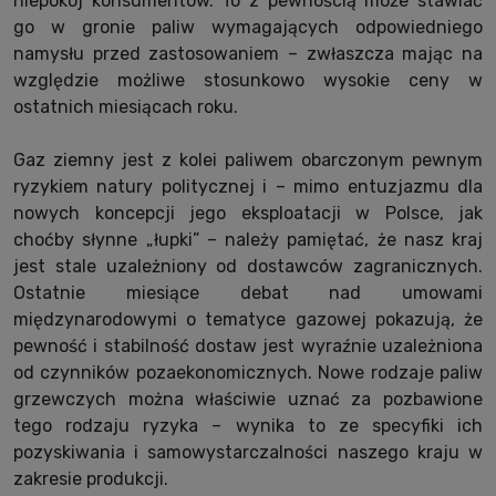
niepokój konsumentów. To z pewnością może stawiać
go w gronie paliw wymagających odpowiedniego
namysłu przed zastosowaniem – zwłaszcza mając na
względzie możliwe stosunkowo wysokie ceny w
ostatnich miesiącach roku.
Gaz ziemny jest z kolei paliwem obarczonym pewnym
ryzykiem natury politycznej i – mimo entuzjazmu dla
nowych koncepcji jego eksploatacji w Polsce, jak
choćby słynne „łupki” – należy pamiętać, że nasz kraj
jest stale uzależniony od dostawców zagranicznych.
Ostatnie miesiące debat nad umowami
międzynarodowymi o tematyce gazowej pokazują, że
pewność i stabilność dostaw jest wyraźnie uzależniona
od czynników pozaekonomicznych. Nowe rodzaje paliw
grzewczych można właściwie uznać za pozbawione
tego rodzaju ryzyka – wynika to ze specyfiki ich
pozyskiwania i samowystarczalności naszego kraju w
zakresie produkcji.