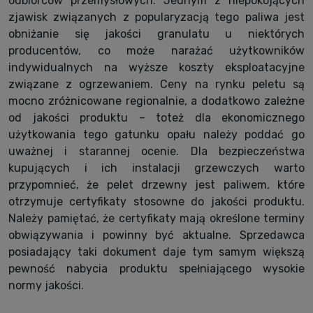
odbiorców przemysłowych. Jednym z niepokojących
zjawisk związanych z popularyzacją tego paliwa jest
obniżanie się jakości granulatu u niektórych
producentów, co może narażać użytkowników
indywidualnych na wyższe koszty eksploatacyjne
związane z ogrzewaniem. Ceny na rynku peletu są
mocno zróżnicowane regionalnie, a dodatkowo zależne
od jakości produktu – toteż dla ekonomicznego
użytkowania tego gatunku opału należy poddać go
uważnej i starannej ocenie. Dla bezpieczeństwa
kupujących i ich instalacji grzewczych warto
przypomnieć, że pelet drzewny jest paliwem, które
otrzymuje certyfikaty stosowne do jakości produktu.
Należy pamiętać, że certyfikaty mają określone terminy
obwiązywania i powinny być aktualne. Sprzedawca
posiadający taki dokument daje tym samym większą
pewność nabycia produktu spełniającego wysokie
normy jakości.