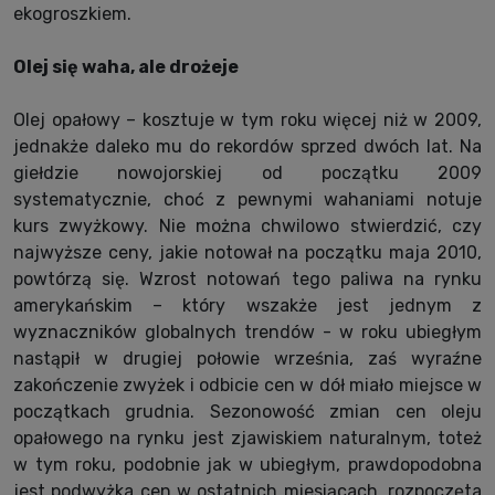
ekogroszkiem.
Olej się waha, ale drożeje
Olej opałowy – kosztuje w tym roku więcej niż w 2009,
jednakże daleko mu do rekordów sprzed dwóch lat. Na
giełdzie nowojorskiej od początku 2009
systematycznie, choć z pewnymi wahaniami notuje
kurs zwyżkowy. Nie można chwilowo stwierdzić, czy
najwyższe ceny, jakie notował na początku maja 2010,
powtórzą się. Wzrost notowań tego paliwa na rynku
amerykańskim – który wszakże jest jednym z
wyznaczników globalnych trendów - w roku ubiegłym
nastąpił w drugiej połowie września, zaś wyraźne
zakończenie zwyżek i odbicie cen w dół miało miejsce w
początkach grudnia. Sezonowość zmian cen oleju
opałowego na rynku jest zjawiskiem naturalnym, toteż
w tym roku, podobnie jak w ubiegłym, prawdopodobna
jest podwyżka cen w ostatnich miesiącach, rozpoczęta