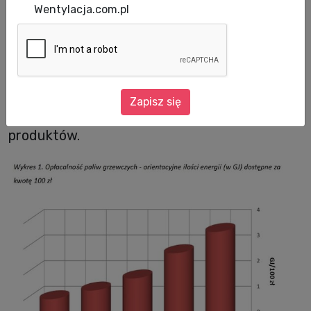
temperatury za oknem przypominają o
Wentylacja.com.pl
rozpoczynającym się właśnie sezonie
grzewczym. Wobec natłoku przeróżnych
informacji na temat paliw warto przyjrzeć się
szacunkom analityków i danym dotyczącym
Zapisz się
kształtowania się cen poszczególnych
produktów.