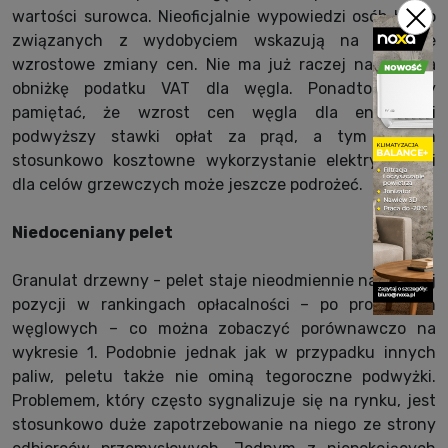
wartości surowca. Nieoficjalnie wypowiedzi osób blisko
związanych z wydobyciem wskazują na możliwe
wzrostowe zmiany cen. Nie ma już raczej nadziei na
obniżkę podatku VAT dla węgla. Ponadto należy
pamiętać, że wzrost cen węgla dla energetyki
podwyższy stawki opłat za prąd, a tym samym
stosunkowo kosztowne wykorzystanie elektryczności
dla celów grzewczych może jeszcze podrożeć.
Niedoceniany pelet
Granulat drzewny - pelet staje nieodmiennie na drugiej
pozycji w rankingach opłacalności – po produktach
węglowych – co można zobaczyć porównawczo na
wykresie 1. Podobnie jednak jak w przypadku innych
paliw, peletu także nie ominą tegoroczne podwyżki.
Problemem, który często sygnalizuje się na rynku, jest
stosunkowo duże zapotrzebowanie na niego ze strony