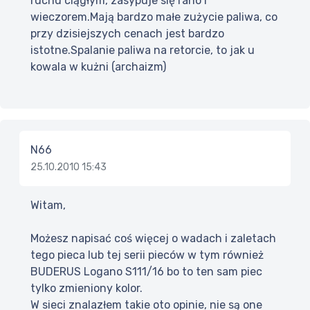
ruchu ciągłym, zasypuje się rano i
wieczorem.Mają bardzo małe zużycie paliwa, co
przy dzisiejszych cenach jest bardzo
istotne.Spalanie paliwa na retorcie, to jak u
kowala w kużni (archaizm)
N66
25.10.2010 15:43
Witam,
Możesz napisać coś więcej o wadach i zaletach
tego pieca lub tej serii pieców w tym również
BUDERUS Logano S111/16 bo to ten sam piec
tylko zmieniony kolor.
W sieci znalazłem takie oto opinie, nie są one