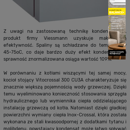
Z uwagi na zastosowaną technikę kondensacyjną,
produkt firmy Viessmann uzyskuje maksymalną
efektywność. Spaliny są schładzane do temperatury
45-75oC, co daje bardzo duży efekt kondensacji, a
sprawność znormalizowana osiąga wartość 109%.
W porównaniu z kotłami wiszącymi tej samej mocy,
kocioł stojący Vitocrossal 300 CU3A charakteryzuje się
znacznie większą pojemnością wody grzewczej. Dzięki
temu wyeliminowano konieczność stosowania sprzęgła
hydraulicznego lub wymiennika ciepła oddzielającego
instalację grzewczą od kotła. Natomiast dzięki gładkiej
powierzchni wymiany ciepła Inox-Crossal, która została
wykonana ze stali kwasoodpornej z dodatkami tytanu i
molibdenu, powstający kondensat może łatwo spływać