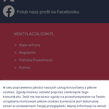
Polub nasz profil na Facebooku
WENTYLACJA.COM.PL
Mapa witryny
Regulamin
Polityka Prywatności
Pomoc
Wszelkie prawa zastrzeżone © 1998–2026
W celu poprawienia jakości naszych usług korzystamy z plików
cookies. Zgodę możesz udzielić poprzez zamknięcie tego
komunikatu. Jeśli nie wyrażasz zgody na przechowywanie na Twoim
urządzeniu końcowym plików cookies konieczne jest dokonanie
zmian w ustawieniach Twojej przeglądarki. Więcej informacji na temat