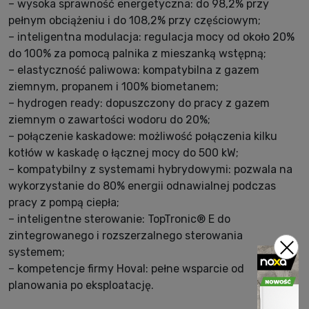
– wysoka sprawność energetyczna: do 98,2% przy
pełnym obciążeniu i do 108,2% przy częściowym;
– inteligentna modulacja: regulacja mocy od około 20%
do 100% za pomocą palnika z mieszanką wstępną;
– elastyczność paliwowa: kompatybilna z gazem
ziemnym, propanem i 100% biometanem;
– hydrogen ready: dopuszczony do pracy z gazem
ziemnym o zawartości wodoru do 20%;
– połączenie kaskadowe: możliwość połączenia kilku
kotłów w kaskadę o łącznej mocy do 500 kW;
– kompatybilny z systemami hybrydowymi: pozwala na
wykorzystanie do 80% energii odnawialnej podczas
pracy z pompą ciepła;
– inteligentne sterowanie: TopTronic® E do
zintegrowanego i rozszerzalnego sterowania
systemem;
– kompetencje firmy Hoval: pełne wsparcie od
planowania po eksploatację.