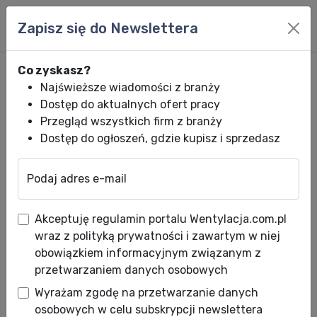
Zapisz się do Newslettera
Co zyskasz?
Najświeższe wiadomości z branży
Dostęp do aktualnych ofert pracy
Przegląd wszystkich firm z branży
Dostęp do ogłoszeń, gdzie kupisz i sprzedasz
Podaj adres e-mail
Wentylacja.com.pl
News HVACR
Wiadomości HVACR
Jeden kocioł,
Akceptuję regulamin portalu Wentylacja.com.pl
Jeden kocioł, wiele
wraz z polityką prywatności i zawartym w niej
zastosowań. Hoval wprowadza
obowiązkiem informacyjnym związanym z
przetwarzaniem danych osobowych
nowy ścienny kocioł
Wyrażam zgodę na przetwarzanie danych
kondensacyjny
osobowych w celu subskrypcji newslettera