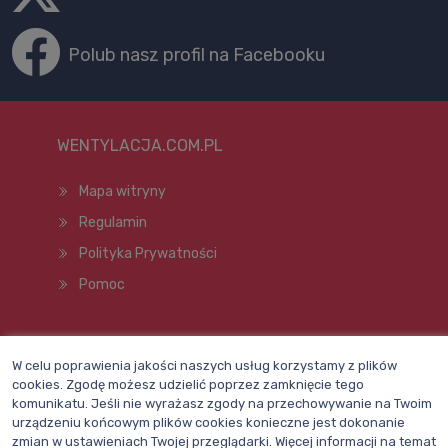
Polub nasz profil na Facebooku
WENTYLACJA.COM.PL
Mapa witryny
Regulamin
Polityka Prywatności
Pomoc
Wszelkie prawa zastrzeżone © 1998–2026
W celu poprawienia jakości naszych usług korzystamy z plików
cookies. Zgodę możesz udzielić poprzez zamknięcie tego
komunikatu. Jeśli nie wyrażasz zgody na przechowywanie na Twoim
urządzeniu końcowym plików cookies konieczne jest dokonanie
zmian w ustawieniach Twojej przeglądarki. Więcej informacji na temat