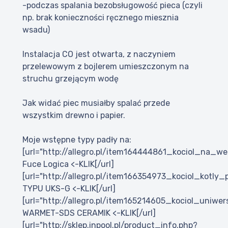
-podczas spalania bezobsługowość pieca (czyli
np. brak konieczności ręcznego miesznia
wsadu)
Instalacja CO jest otwarta, z naczyniem
przelewowym z bojlerem umieszczonym na
struchu grzejącym wodę
Jak widać piec musiałby spalać przede
wszystkim drewno i papier.
Moje wstępne typy padły na:
[url="http://allegro.pl/item164444861_kociol_na_w
Fuce Logica <-KLIK[/url]
[url="http://allegro.pl/item166354973_kociol_kotl
TYPU UKS-G <-KLIK[/url]
[url="http://allegro.pl/item165214605_kociol_uniw
WARMET-SDS CERAMIK <-KLIK[/url]
[url="http://sklep.inpool.pl/product_info.php?