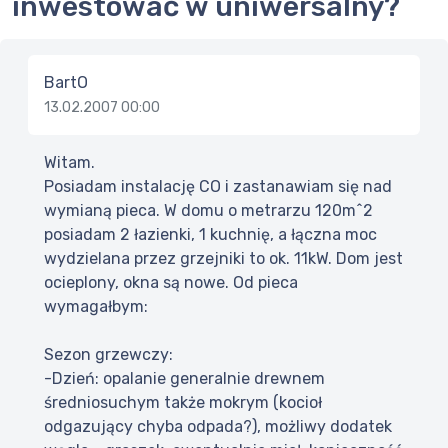
inwestować w uniwersalny?
BartO
13.02.2007 00:00
Witam.
Posiadam instalację CO i zastanawiam się nad
wymianą pieca. W domu o metrarzu 120m^2
posiadam 2 łazienki, 1 kuchnię, a łączna moc
wydzielana przez grzejniki to ok. 11kW. Dom jest
ocieplony, okna są nowe. Od pieca
wymagałbym:
Sezon grzewczy:
-Dzień: opalanie generalnie drewnem
średniosuchym także mokrym (kocioł
odgazujący chyba odpada?), możliwy dodatek