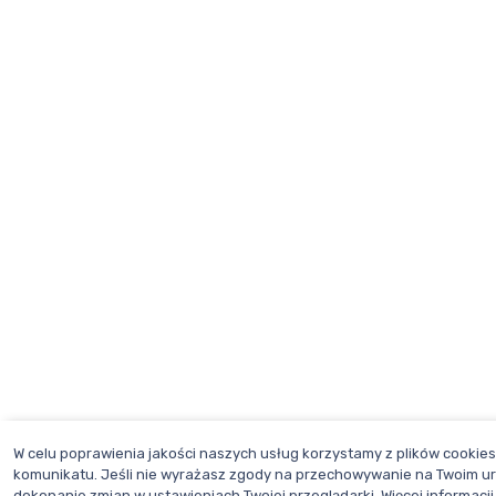
W celu poprawienia jakości naszych usług korzystamy z plików cookie
komunikatu. Jeśli nie wyrażasz zgody na przechowywanie na Twoim u
dokonanie zmian w ustawieniach Twojej przeglądarki. Więcej informacj