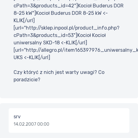
cPath=3&products_id=42"]Kocioł Buderus DOR
8-25 kW"]Kocioł Buderus DOR 8-25 kW <-
KLIK[/url]
[url="http://sklep.inpool.pl/product_info.php?
cPath=3&products_id=53"]Kocioł Kocioł
uniwersalny SKD-18 <-KLIK[/url]
[url="http://allegro.pl/item165397976_uniwersalny_
UKS <-KLIK[/url]
Czy któryć z nich jest warty uwagi? Co
poradzicie?
srv
14.02.2007 00:00