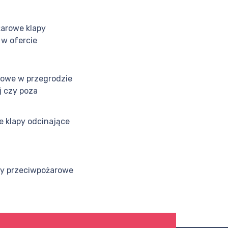
arowe klapy
 w ofercie
rowe w przegrodzie
 czy poza
e klapy odcinające
py przeciwpożarowe