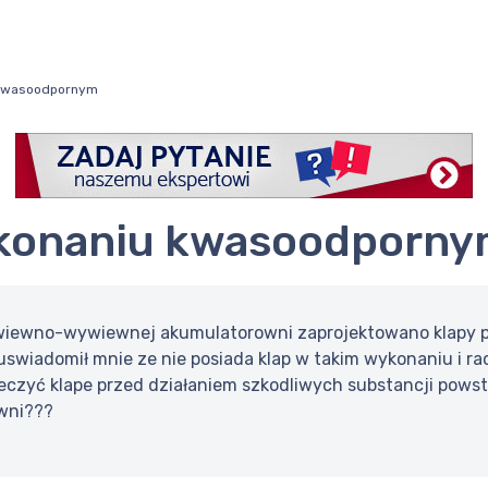
 kwasoodpornym
wykonaniu kwasoodporn
awiewno-wywiewnej akumulatorowni zaprojektowano klapy 
swiadomił mnie ze nie posiada klap w takim wykonaniu i racz
eczyć klape przed działaniem szkodliwych substancji pow
wni???