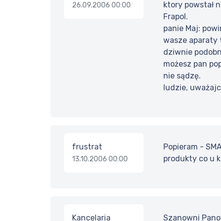
ktory powstał n
26.09.2006 00:00
Frapol.
panie Maj: powi
wasze aparaty t
dziwnie podobn
możesz pan po
nie sądzę.
ludzie, uważajc
frustrat
Popieram - SMA
produkty co u k
13.10.2006 00:00
Kancelaria
Szanowni Panowi