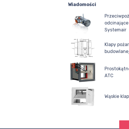
Wiadomości
Przeciwpoż
odcinające
Systemair
Klapy poża
budowlanej
Prostokątn
ATC
Wąskie kla