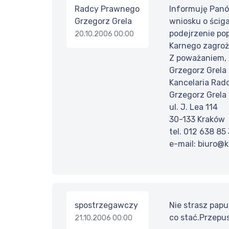
Radcy Prawnego
Informuję Panów
Grzegorz Grela
wniosku o ścig
podejrzenie pop
20.10.2006 00:00
Karnego zagrożo
Z poważaniem,
Grzegorz Grela
Kancelaria Rad
Grzegorz Grela
ul. J. Lea 114
30-133 Kraków
tel. 012 638 85
e-mail: biuro@k
spostrzegawczy
Nie strasz papu
co stać.Przepu
21.10.2006 00:00