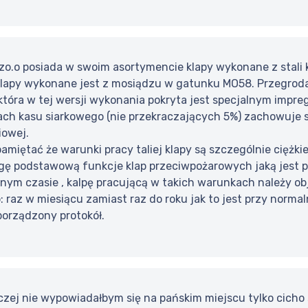
zo.o posiada w swoim asortymencie klapy wykonane z stali
lapy wykonane jest z mosiądzu w gatunku MO58. Przegroda
tóra w tej wersji wykonania pokryta jest specjalnym impre
iach kasu siarkowego (nie przekraczających 5%) zachowuje s
iowej.
amiętać że warunki pracy taliej klapy są szczególnie ciężk
gę podstawową funkcje klap przeciwpożarowych jaką jest 
nym czasie , kalpę pracującą w takich warunkach należy ob
: raz w miesiącu zamiast raz do roku jak to jest przy normal
porządzony protokół.
czej nie wypowiadałbym się na pańskim miejscu tylko cicho 