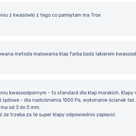
niu z kwasówki z tego co pamiętam ma Trox
sowana metoda malowania klap farba badz lakierem kwasoo
niu kwasoodpornym - to standard dla klap morskich. Klapy 
ż lądowe - dla nadciśnienia 1500 Pa, wykonanie ścianek też
 ma od 3 do 5 mm.
 że trzeba za te super klapy odpowiednio zapłacić.