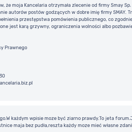
, że moja Kancelaria otrzymała zlecenie od firmy Smay Sp. 
anie autorów postów godzących w dobre imię firmy SMAY. 
ełnienia przestępstwa pomówienia publicznego, co zgodnie 
ne jest karą grzywny, ograniczenia wolności albo pozbawien
cy Prawnego
 30
ancelaria.biz.pl
go.W każdym wpisie moze być ziarno prawdy.To jeta forum.J
stnice maja bez pudła,reszta każdy moze mieć własne zdani