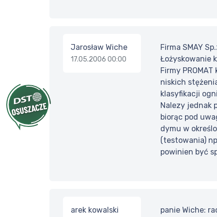
Jarosław Wiche
Firma SMAY Sp.
Łożyskowanie k
17.05.2006 00:00
Firmy PROMAT k
niskich stężen
klasyfikacji ogn
Nalezy jednak p
biorąc pod uwa
dymu w określo
(testowania) np
powinien być s
arek kowalski
panie Wiche: ra