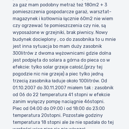
za gaz mam podobny metraż też 180m2 + 3
pomieszczenia gospodarcze garaż, warsztat-
magazynek i kotłownia łącznie 60m2 nie wiem
czy ogrzewać te pomieszczenia czy nie, są
wyposażone w grzejniki, brak piwnicy. Nowy
budynek docieplony , co do zasobnika to u mnie
jest inna sytuacja bo mam duży zasobnik
300litrów z dwoma wężownicami gdzie dolna
jest podpięta do solara a górna do pieca co w
efekcie: tylko solar grzeje całość,(przy tej
pogodzie nic nie grzeje) a piec tylko jedną
trzecią zasobnika ładuje około 100litrów. Od
01.10.2007 do 30.11.2007 miałem tak : zasobnik
od 06 do 22 temperatura 41 stopni w efekcie
zanim wyłączy pompę naciągnie 46stopni.
Piec od 04:00 do 09:00 i od 18:00 do 23:00
temperatura 20stopni. Pozostałe godziny
temperatura 18 stopni ale że nie spadała do tej