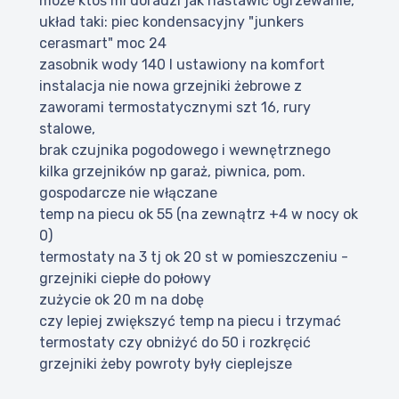
może ktoś mi doradzi jak nastawić ogrzewanie,
układ taki: piec kondensacyjny "junkers
cerasmart" moc 24
zasobnik wody 140 l ustawiony na komfort
instalacja nie nowa grzejniki żebrowe z
zaworami termostatycznymi szt 16, rury
stalowe,
brak czujnika pogodowego i wewnętrznego
kilka grzejników np garaż, piwnica, pom.
gospodarcze nie włączane
temp na piecu ok 55 (na zewnątrz +4 w nocy ok
0)
termostaty na 3 tj ok 20 st w pomieszczeniu -
grzejniki ciepłe do połowy
zużycie ok 20 m na dobę
czy lepiej zwiększyć temp na piecu i trzymać
termostaty czy obniżyć do 50 i rozkręcić
grzejniki żeby powroty były cieplejsze