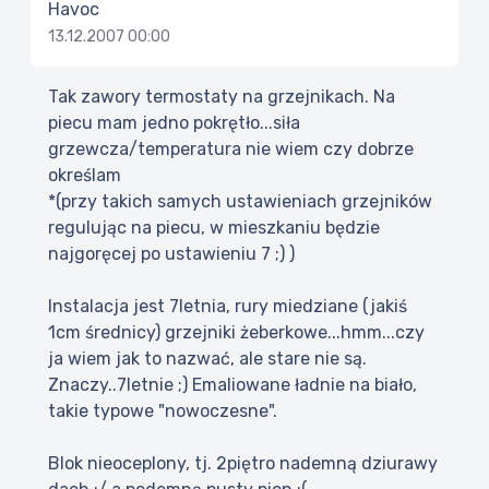
Havoc
13.12.2007 00:00
Tak zawory termostaty na grzejnikach. Na
piecu mam jedno pokrętło...siła
grzewcza/temperatura nie wiem czy dobrze
określam
*(przy takich samych ustawieniach grzejników
regulując na piecu, w mieszkaniu będzie
najgoręcej po ustawieniu 7 ;) )
Instalacja jest 7letnia, rury miedziane (jakiś
1cm średnicy) grzejniki żeberkowe...hmm...czy
ja wiem jak to nazwać, ale stare nie są.
Znaczy..7letnie ;) Emaliowane ładnie na biało,
takie typowe "nowoczesne".
Blok nieoceplony, tj. 2piętro nademną dziurawy