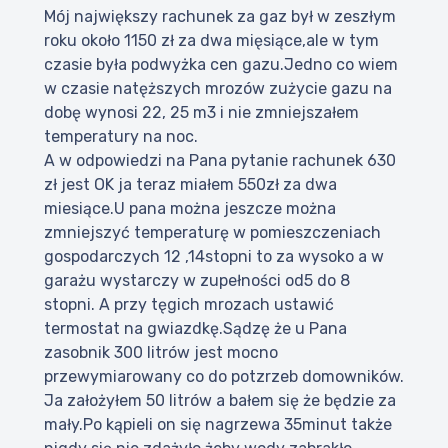
Mój największy rachunek za gaz był w zeszłym
roku około 1150 zł za dwa mięsiące,ale w tym
czasie była podwyżka cen gazu.Jedno co wiem
w czasie natęższych mrozów zużycie gazu na
dobę wynosi 22, 25 m3 i nie zmniejszałem
temperatury na noc.
A w odpowiedzi na Pana pytanie rachunek 630
zł jest OK ja teraz miałem 550zł za dwa
miesiące.U pana można jeszcze można
zmniejszyć temperaturę w pomieszczeniach
gospodarczych 12 ,14stopni to za wysoko a w
garażu wystarczy w zupełności od5 do 8
stopni. A przy tęgich mrozach ustawić
termostat na gwiazdkę.Sądzę że u Pana
zasobnik 300 litrów jest mocno
przewymiarowany co do potzrzeb domowników.
Ja założyłem 50 litrów a bałem się że będzie za
mały.Po kąpieli on się nagrzewa 35minut także