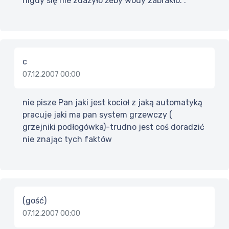
nigdy się nie zdażyło żeby wody zabrakło. .
c
07.12.2007 00:00
nie pisze Pan jaki jest kocioł z jaką automatyką
pracuje jaki ma pan system grzewczy (
grzejniki podłogówka)-trudno jest coś doradzić
nie znając tych faktów
(gość)
07.12.2007 00:00