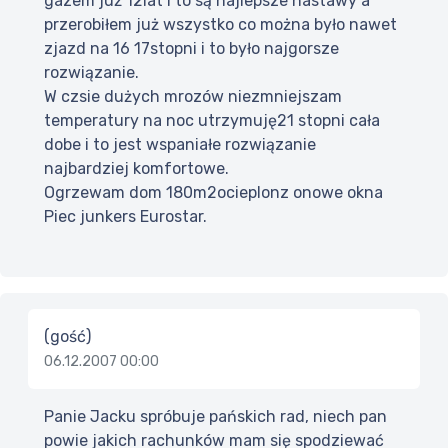
gazem już 12lat i to są najlepsze nastawy a
przerobiłem już wszystko co można było nawet
zjazd na 16 17stopni i to było najgorsze
rozwiązanie.
W czsie dużych mrozów niezmniejszam
temperatury na noc utrzymuję21 stopni cała
dobe i to jest wspaniałe rozwiązanie
najbardziej komfortowe.
Ogrzewam dom 180m2ocieplonz onowe okna
Piec junkers Eurostar.
(gość)
06.12.2007 00:00
Panie Jacku spróbuje pańskich rad, niech pan
powie jakich rachunków mam się spodziewać