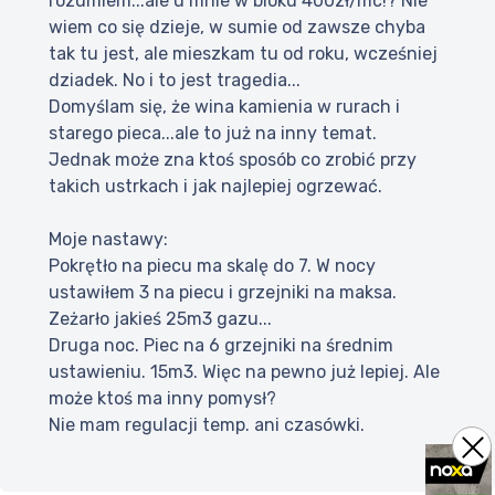
rozumiem...ale u mnie w bloku 400zł/mc!? Nie
wiem co się dzieje, w sumie od zawsze chyba
tak tu jest, ale mieszkam tu od roku, wcześniej
dziadek. No i to jest tragedia...
Domyślam się, że wina kamienia w rurach i
starego pieca...ale to już na inny temat.
Jednak może zna ktoś sposób co zrobić przy
takich ustrkach i jak najlepiej ogrzewać.
Moje nastawy:
Pokrętło na piecu ma skalę do 7. W nocy
ustawiłem 3 na piecu i grzejniki na maksa.
Zeżarło jakieś 25m3 gazu...
Druga noc. Piec na 6 grzejniki na średnim
ustawieniu. 15m3. Więc na pewno już lepiej. Ale
może ktoś ma inny pomysł?
Nie mam regulacji temp. ani czasówki.