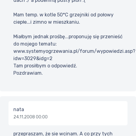
dach :/ a podemną pusty pion :(
Mam temp. w kotle 50*C grzejniki od połowy
ciepłe...i zimno w mieszkaniu.
Miałbym jednak prośbę...proponuję się przenieść
do mojego tematu:
www.systemyogrzewania.pl/forum/wypowiedzi.asp?
idw=3029&idg=2
Tam prosiłbym o odpowiedź.
Pozdrawiam.
nata
24.11.2008 00:00
przepraszam, że sie wcinam. A co przy tych