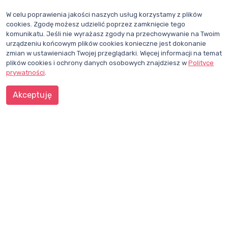
Monter wentylacji - Warszawa
W celu poprawienia jakości naszych usług korzystamy z plików
cookies. Zgodę możesz udzielić poprzez zamknięcie tego
HVAC service
Warszawa, Mazowieckie
11.05.2018
komunikatu. Jeśli nie wyrażasz zgody na przechowywanie na Twoim
urządzeniu końcowym plików cookies konieczne jest dokonanie
zmian w ustawieniach Twojej przeglądarki. Więcej informacji na temat
1
3
4
5
6
7
8
9
...
plików cookies i ochrony danych osobowych znajdziesz w
Polityce
prywatności
.
Akceptuję
CHCESZ BYĆ NA BIEŻĄCO?
ZAPISZ SIĘ DO NEWSLETTERA
Dział redakcji i reklamy Wentylacja.com.pl
Telefon: +48 781 000 084