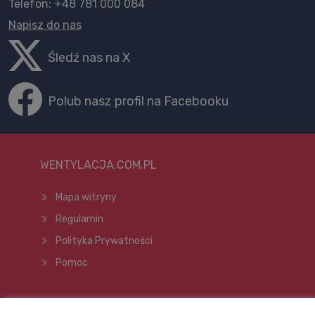
Telefon: +48 781 000 084
Napisz do nas
Śledź nas na X
Polub nasz profil na Facebooku
WENTYLACJA.COM.PL
Mapa witryny
Regulamin
Polityka Prywatności
Pomoc
Wszelkie prawa zastrzeżone © 1998–2026