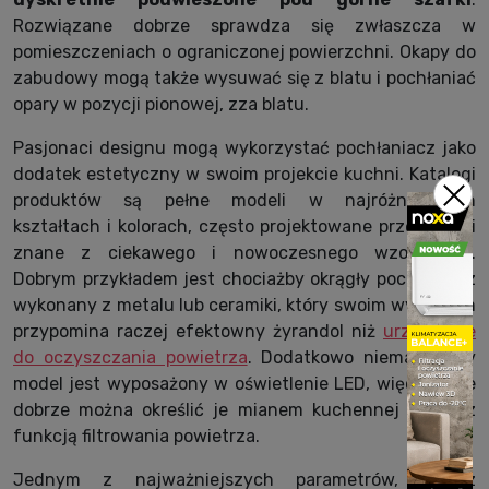
Rozwiązane dobrze sprawdza się zwłaszcza w
pomieszczeniach o ograniczonej powierzchni. Okapy do
zabudowy mogą także wysuwać się z blatu i pochłaniać
opary w pozycji pionowej, zza blatu.
Pasjonaci designu mogą wykorzystać pochłaniacz jako
dodatek estetyczny w swoim projekcie kuchni. Katalogi
produktów są pełne modeli w najróżniejszych
kształtach i kolorach, często projektowane przez marki
znane z ciekawego i nowoczesnego wzornictwa.
Dobrym przykładem jest chociażby okrągły pochłaniacz
wykonany z metalu lub ceramiki, który swoim wyglądem
przypomina raczej efektowny żyrandol niż
urządzenie
do oczyszczania powietrza
. Dodatkowo niemal każdy
model jest wyposażony w oświetlenie LED, więc równie
dobrze można określić je mianem kuchennej lampy z
funkcją filtrowania powietrza.
Jednym z najważniejszych parametrów, oprócz