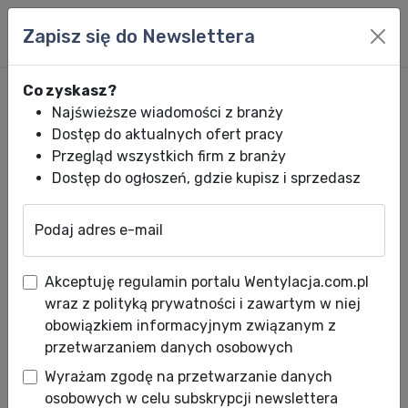
Zapisz się do Newslettera
Co zyskasz?
Najświeższe wiadomości z branży
Dostęp do aktualnych ofert pracy
Przegląd wszystkich firm z branży
Dostęp do ogłoszeń, gdzie kupisz i sprzedasz
Podaj adres e-mail
Wentylacja.com.pl
News HVACR
Wiadomości HVACR
Wentylacja w k
Akceptuję regulamin portalu Wentylacja.com.pl
Wentylacja w kuchni - okap,
wraz z polityką prywatności i zawartym w niej
kratka wentylacyjna i możliwe
obowiązkiem informacyjnym związanym z
przetwarzaniem danych osobowych
problemy
Wyrażam zgodę na przetwarzanie danych
Data publikacji: 01.04.2020
osobowych w celu subskrypcji newslettera