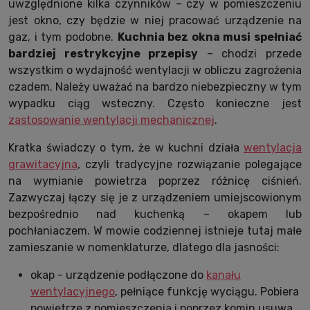
uwzględnione kilka czynników – czy w pomieszczeniu
jest okno, czy będzie w niej pracować urządzenie na
gaz, i tym podobne.
Kuchnia bez okna musi spełniać
bardziej restrykcyjne przepisy
– chodzi przede
wszystkim o wydajność wentylacji w obliczu zagrożenia
czadem. Należy uważać na bardzo niebezpieczny w tym
wypadku ciąg wsteczny. Często konieczne jest
zastosowanie wentylacji mechanicznej
.
Kratka świadczy o tym, że w kuchni działa
wentylacja
grawitacyjna
, czyli tradycyjne rozwiązanie polegające
na wymianie powietrza poprzez różnicę ciśnień.
Zazwyczaj łączy się je z urządzeniem umiejscowionym
bezpośrednio nad kuchenką – okapem lub
pochłaniaczem. W mowie codziennej istnieje tutaj małe
zamieszanie w nomenklaturze, dlatego dla jasności:
okap - urządzenie podłączone do
kanału
wentylacyjnego
, pełniące funkcję wyciągu. Pobiera
powietrze z pomieszczenia i poprzez komin usuwa