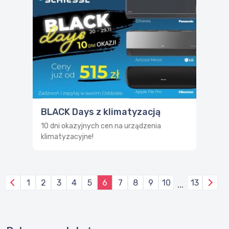
BLACK Days z klimatyzacją
10 dni okazyjnych cen na urządzenia
klimatyzacyjne!
1
2
3
4
5
6
7
8
9
10
13
...