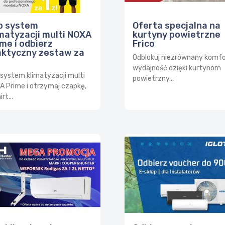
Oferta specjalna na
p system
kurtyny powietrzne
imatyzacji multi NOXA
Frico
me i odbierz
aktyczny zestaw za
Odblokuj niezrównany komfor
wydajność dzięki kurtynom
 system klimatyzacji multi
powietrzny...
A Prime i otrzymaj czapkę,
rt...