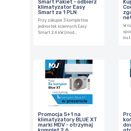
Ku
Smart Pakiet - odbierz
Co
klimatyzator Easy
zga
Smart za 1 PLN
ne
Przy zakupie 3 kompletów
W n
jednostek ściennych Easy
spo
Smart 2.6 kW (mod...
Inst
Promocja 5+1 na
Pr
klimatyzatory BLUE XT
ko
marki MDV - otrzymaj
do
komplet 2,6 ...
otr