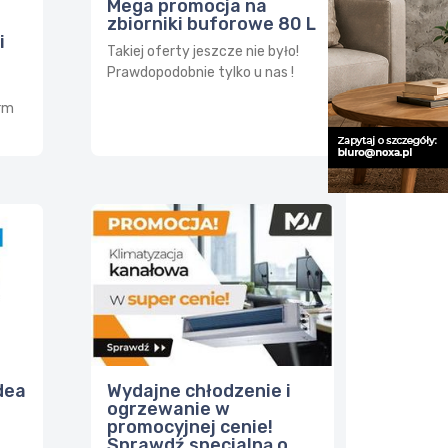
Mega promocja na
zbiorniki buforowe 80 L
i
Takiej oferty jeszcze nie było!
Prawdopodobnie tylko u nas !
irm
dea
Wydajne chłodzenie i
ogrzewanie w
promocyjnej cenie!
Sprawdź specjalną o...