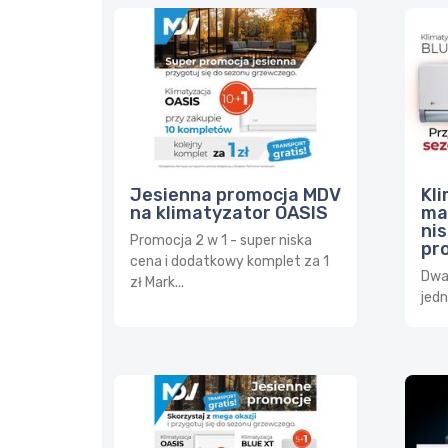
Kl
Jesienna promocja MDV
ma
na klimatyzator OASIS
nis
Promocja 2 w 1 - super niska
pro
cena i dodatkowy komplet za 1
Dwa 
zł Mark...
jedn