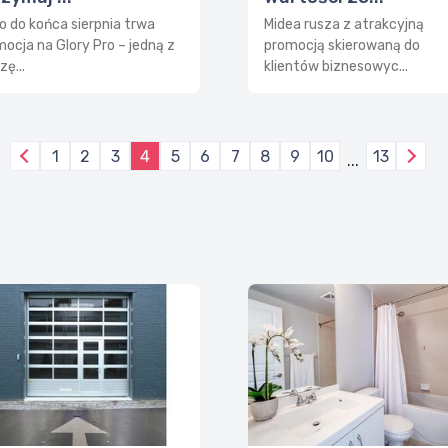
o do końca sierpnia trwa
Midea rusza z atrakcyjną
ocja na Glory Pro – jedną z
promocją skierowaną do
zę...
klientów biznesowyc...
1
2
3
4
5
6
7
8
9
10
13
...