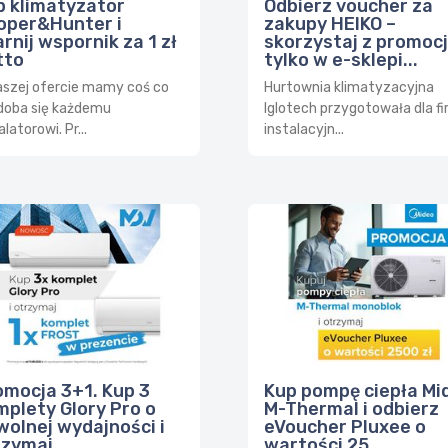
p klimatyzator
Odbierz voucher za
oper&Hunter i
zakupy HEIKO –
rnij wspornik za 1 zł
skorzystaj z promocj
tto
tylko w e-sklepi...
aszej ofercie mamy coś co
Hurtownia klimatyzacyjna
doba się każdemu
Iglotech przygotowała dla f
alatorowi. Pr...
instalacyjn...
omocja 3+1. Kup 3
Kup pompę ciepła Mi
mplety Glory Pro o
M-Thermal i odbierz
wolnej wydajności i
eVoucher Pluxee o
zymaj ...
wartości 25...