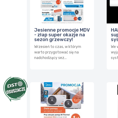
Jesienne promocje MDV
HA
- złap super okazje na
su
sezon grzewczy!
sy
Wrzesień to czas, w którym
We 
warto przygotować się na
wyj
nadchodzący sez...
syst