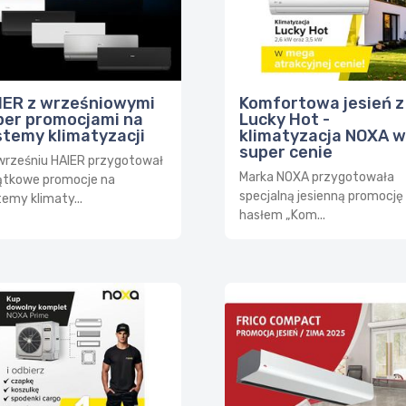
IER z wrześniowymi
Komfortowa jesień z
per promocjami na
Lucky Hot -
stemy klimatyzacji
klimatyzacja NOXA w
super cenie
wrześniu HAIER przygotował
Marka NOXA przygotowała
ątkowe promocje na
specjalną jesienną promocję
emy klimaty...
hasłem „Kom...