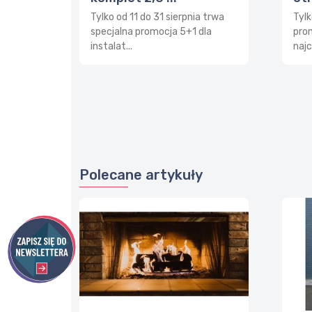
Tylko od 11 do 31 sierpnia trwa
Tylk
specjalna promocja 5+1 dla
prom
instalat...
najc
Polecane artykuły