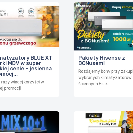
imatyzatory BLUE XT
Pakiety Hisense z
rki MDV w super
BONusem!
kiej cenie – jesienna
Rozdajemy bony przy zakup
mocj...
wybranych klimatyzatorów
razy więcej korzyści w
ściennych Hise...
ej promocji