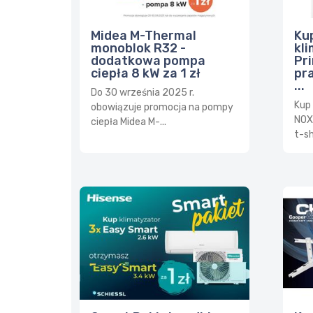
Midea M-Thermal
Ku
monoblok R32 -
kl
dodatkowa pompa
Pri
ciepła 8 kW za 1 zł
pr
...
Do 30 września 2025 r.
Kup
obowiązuje promocja na pompy
NOX
ciepła Midea M-...
t-shi