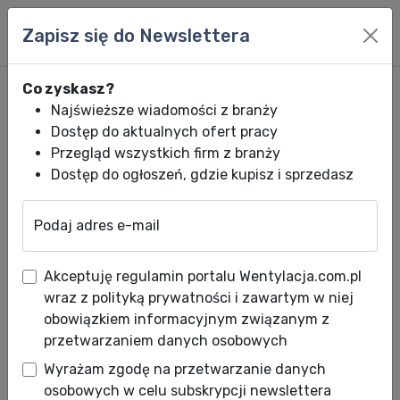
Zapisz się do Newslettera
Co zyskasz?
Najświeższe wiadomości z branży
Dostęp do aktualnych ofert pracy
Przegląd wszystkich firm z branży
Dostęp do ogłoszeń, gdzie kupisz i sprzedasz
Podaj adres e-mail
Wentylacja.com.pl
News HVACR
Wiadomości HVACR
Klimatyzacja 
Akceptuję regulamin portalu Wentylacja.com.pl
Klimatyzacja w domu
wraz z polityką prywatności i zawartym w niej
jednorodzinnym
obowiązkiem informacyjnym związanym z
przetwarzaniem danych osobowych
Data publikacji: 10.06.2021
Wyrażam zgodę na przetwarzanie danych
osobowych w celu subskrypcji newslettera