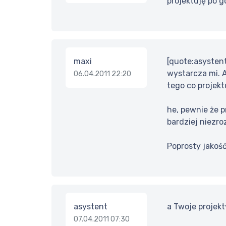
projektuję po go
maxi
[quote:asystent
wystarcza mi. A
06.04.2011 22:20
tego co projekt
he, pewnie że p
bardziej niezro
Poprosty jakość
asystent
a Twoje projekt
07.04.2011 07:30