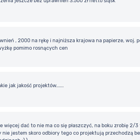
zenia jeszcze bez uprawnień 3.500 zł netto śląsk
awnień , 2000 na rękę i najniższa krajowa na papierze, woj. p
wyżkę pomimo rosnących cen
kie jak jakość projektów......
ce więcej dać to nie ma co się płaszczyć, na boku zrobię 2/
y nie jestem skoro odbiory tego co projektują przechodzą b