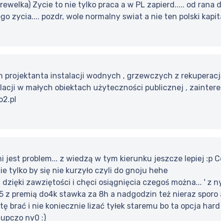
rewelka) Zycie to nie tylko praca a w PL zapierd..... od rana 
ego zycia.... pozdr, wole normalny swiat a nie ten polski kap
m projektanta instalacji wodnych , grzewczych z rekuperac
lacji w małych obiektach użyteczności publicznej , zainte
2.pl
 jest problem... z wiedzą w tym kierunku jeszcze lepiej :
ie tylko by się nie kurzyło czyli do gnoju hehe
ięki zawziętości i chęci osiągnięcia czegoś można... ' z 
3,5 z premią do4k stawka za 8h a nadgodzin też nieraz sporo 
otę brać i nie koniecznie lizać tyłek staremu bo ta opcja hard
upczo ny0 :)