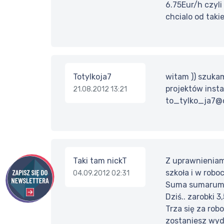
6.75Eur/h czyli 
chcialo od taki
Totylkoja7
witam )) szuka
projektów insta
21.08.2012 13:21
to_tylko_ja7@o
Taki tam nickT
Z uprawnieniami
szkoła i w roboc
04.09.2012 02:31
Suma sumarum dz
Dziś.. zarobki 
Trza się za rob
zostaniesz wyd