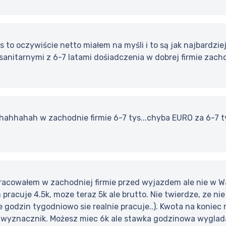
s to oczywiście netto miałem na myśli i to są jak najbardziej
anitarnymi z 6-7 latami dośiadczenia w dobrej firmie zacho
hhahah w zachodnie firmie 6-7 tys...chyba EURO za 6-7 tys
acowałem w zachodniej firmie przed wyjazdem ale nie w Wars
 pracuje 4.5k, moze teraz 5k ale brutto. Nie twierdze, ze ni
e godzin tygodniowo sie realnie pracuje..). Kwota na koniec
t wyznacznik. Możesz miec 6k ale stawka godzinowa wyglada