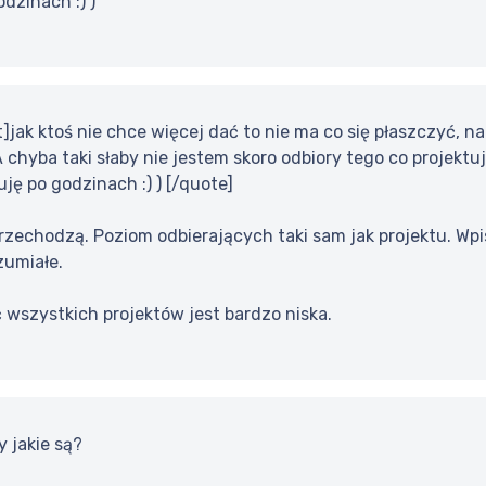
dzinach :) )
]jak ktoś nie chce więcej dać to nie ma co się płaszczyć, n
 chyba taki słaby nie jestem skoro odbiory tego co projekt
uję po godzinach :) ) [/quote]
rzechodzą. Poziom odbierających taki sam jak projektu. Wpi
zumiałe.
 wszystkich projektów jest bardzo niska.
y jakie są?