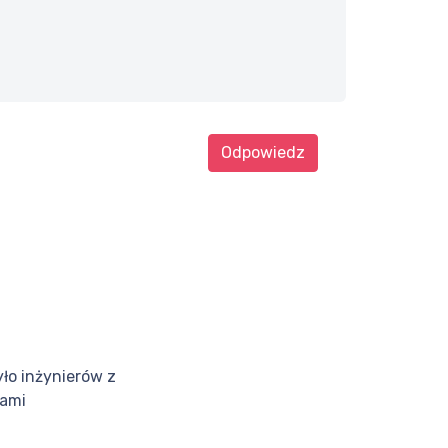
Odpowiedz
yło inżynierów z
iami