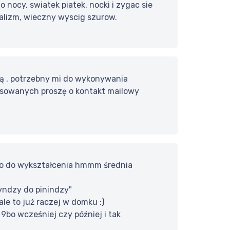
do nocy, swiatek piatek, nocki i zygac sie
italizm, wieczny wyscig szurow.
ją , potrzebny mi do wykonywania
resowanych proszę o kontakt mailowy
p Co do wykształcenia hmmm średnia
nyndzy do pinindzy"
ale to już raczej w domku :)
 9bo wcześniej czy później i tak