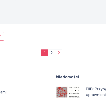
1
2
Wiadomości
PIIB: Przyb
iami
uprawnien