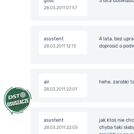
gość
3 lata doświadc
28.03.2011 07:57
asystent
4 lata, bez upr
doprosić o pod
28.03.2011 12:13
air
hehe, zarobki ta
28.03.2011 22:01
asystent
jak ktoś nie ch
chyba taki słab
28.03.2011 22:05