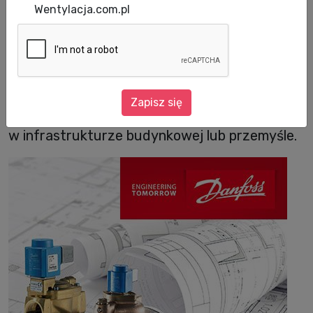
Wentylacja.com.pl
Zapraszamy do skorzystania ze Strefy
Projektanta Danfoss wszystkich, którzy
zajmują się projektowaniem zaworów
Zapisz się
pierwszeństwa i BREEAM lub innych aplikacji
w infrastrukturze budynkowej lub przemyśle.