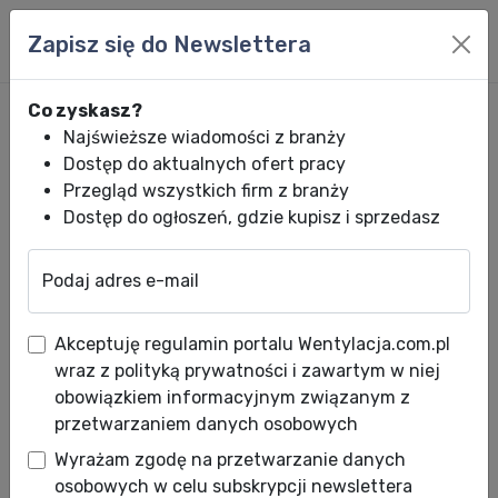
Zapisz się do Newslettera
Co zyskasz?
Najświeższe wiadomości z branży
Dostęp do aktualnych ofert pracy
Przegląd wszystkich firm z branży
Dostęp do ogłoszeń, gdzie kupisz i sprzedasz
Podaj adres e-mail
Wentylacja.com.pl
News HVACR
Wiadomości HVACR
Wigmors: Stre
Akceptuję regulamin portalu Wentylacja.com.pl
Wigmors: Strefa Projektanta
wraz z polityką prywatności i zawartym w niej
Danfoss
obowiązkiem informacyjnym związanym z
przetwarzaniem danych osobowych
Data publikacji: 09.05.2018
Wyrażam zgodę na przetwarzanie danych
osobowych w celu subskrypcji newslettera