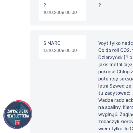
?
?
10.10.2008 00:00
S MARC
Voyt tylko nadc
Co do roli CO2,
13.10.2008 00:00
Dzierżyńsk (? o
jakiś metal cię
pokona! Chłop ż
potencję seksua
letni Szwed ze 
tu zacytować:
Wadza radzieck
na spaliny. Ki
wyginąć. Zagląda
zobaczyli kier
wiem tylko ile C