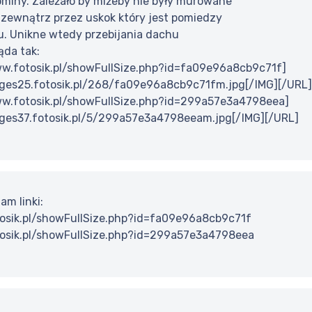
kominy. Zależało by miżeby nie były murowane
 zewnątrz przez uskok który jest pomiedzy
u. Unikne wtedy przebijania dachu
da tak:
w.fotosik.pl/showFullSize.php?id=fa09e96a8cb9c71f]
ages25.fotosik.pl/268/fa09e96a8cb9c71fm.jpg[/IMG][/URL]
w.fotosik.pl/showFullSize.php?id=299a57e3a4798eea]
ages37.fotosik.pl/5/299a57e3a4798eeam.jpg[/IMG][/URL]
am linki:
osik.pl/showFullSize.php?id=fa09e96a8cb9c71f
osik.pl/showFullSize.php?id=299a57e3a4798eea