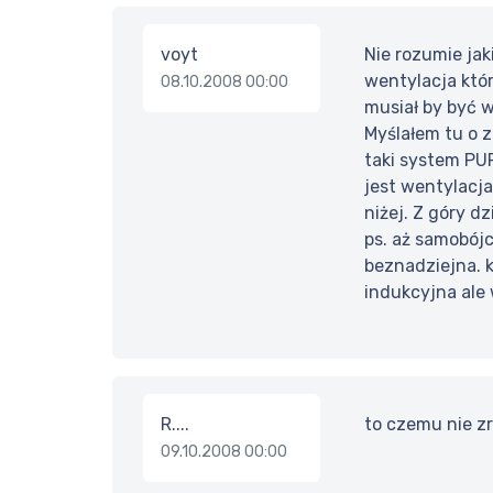
voyt
Nie rozumie jak
wentylacja któ
08.10.2008 00:00
musiał by być 
Myślałem tu o 
taki system PUR
jest wentylacja
niżej. Z góry d
ps. aż samobójc
beznadziejna. k
indukcyjna ale 
R....
to czemu nie z
09.10.2008 00:00