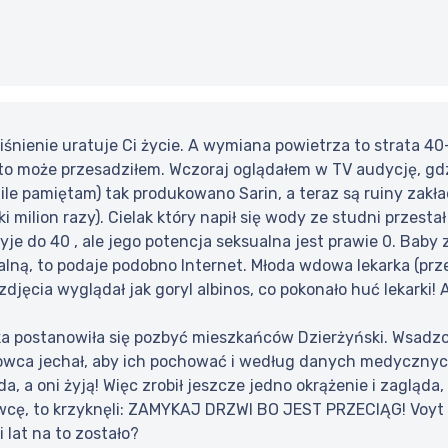
iśnienie uratuje Ci życie. A wymiana powietrza to strata 40
 to może przesadziłem. Wczoraj oglądałem w TV audycję, gdz
 ile pamiętam) tak produkowano Sarin, a teraz są ruiny zakł
żki milion razy). Cielak który napił się wody ze studni przes
yje do 40 , ale jego potencja seksualna jest prawie 0. Baby 
lną, to podaje podobno Internet. Młoda wdowa lekarka (przed 
zdjęcia wyglądał jak goryl albinos, co pokonało huć lekarki!
a postanowiła się pozbyć mieszkańców Dzierżyński. Wsad
erowca jechał, aby ich pochować i według danych medycznyc
, a oni żyją! Więc zrobił jeszcze jedno okrążenie i zagląda, 
owcę, to krzyknęli: ZAMYKAJ DRZWI BO JEST PRZECIĄG! Voyt 
i lat na to zostało?