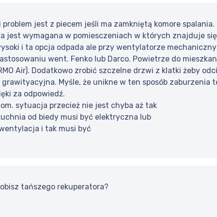
i problem jest z piecem jeśli ma zamkniętą komore spalania
ra jest wymagana w pomiesczeniach w których znajduje się
wysoki i ta opcja odpada ale przy wentylatorze mechaniczn
zastosowaniu went. Fenko lub Darco. Powietrze do mieszkan
MO Air). Dodatkowo zrobić szczelne drzwi z klatki żeby odc
 grawityacyjna. Myśle, że unikne w ten sposób zaburzenia 
zięki za odpowiedź.
om. sytuacja przecież nie jest chyba aż tak
uchnia od biedy musi być elektryczna lub
wentylacja i tak musi być
robisz tańszego rekuperatora?