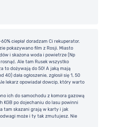
-60% ciepła! doradzam Ci rekuperator.
ie pokazywano film z Rosji. Miasto
adów i skażona woda i powietrze (Np
tał rosnąć. Ale tam Rusek wszystko
za to dożywają do 50! A jaką mają
40) dała ogłoszenie, zgłosił się 1, 50
 Ale lekarz opowiadał dowcip, który warto
zono ich do samochodu z komora gazową
h KGB po dojechaniu do lasu powinni
a tam skazani grają w karty i jak
odwagi może i ty tak zmutujesz. Nie