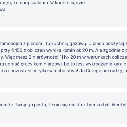
kniętą komorą spalania. W kuchni będzie
owa
 samobójca z piecem i tą kuchnią gazową. O piecu poczytaj 
 i przy fi 150 z obliczeń wynika komin ok 20 m. Ale zgodnie z
cy. Więc masz 2 nierówności:1) h> 20 m w warunkach oblicze
trudniać pracy kominiarzowi, bo to jest wykroczenie karalne
radzi i pozostało ci tylko samobójstwo! Ja Ci tego nie radzę, 
ieć z Twojego posta, że nic się nie da z tym zrobić. Wenty