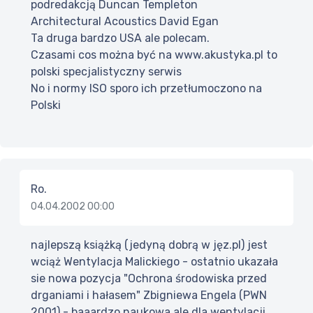
podredakcją Duncan Templeton
Architectural Acoustics David Egan
Ta druga bardzo USA ale polecam.
Czasami cos można być na www.akustyka.pl to
polski specjalistyczny serwis
No i normy ISO sporo ich przetłumoczono na
Polski
Ro.
04.04.2002 00:00
najlepszą książką (jedyną dobrą w jęz.pl) jest
wciąż Wentylacja Malickiego - ostatnio ukazała
sie nowa pozycja "Ochrona środowiska przed
drganiami i hałasem" Zbigniewa Engela (PWN
2001) - baaardzo naukowa ale dla wentylacji