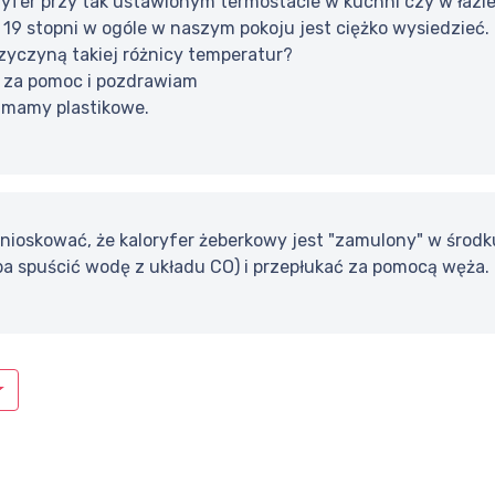
yfer przy tak ustawionym termostacie w kuchni czy w łazien
19 stopni w ogóle w naszym pokoju jest ciężko wysiedzieć.
zyczyną takiej różnicy temperatur?
ę za pomoc i pozdrawiam
 mamy plastikowe.
nioskować, że kaloryfer żeberkowy jest "zamulony" w środku
ba spuścić wodę z układu CO) i przepłukać za pomocą węża.