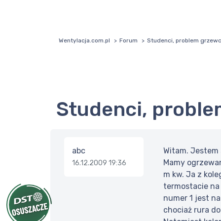
Wentylacja.com.pl
Forum
Studenci, problem grzew
Studenci, probl
abc
Witam. Jestem 
Mamy ogrzewanie
16.12.2009 19:36
m kw. Ja z kole
termostacie na
numer 1 jest na
chociaż rura d