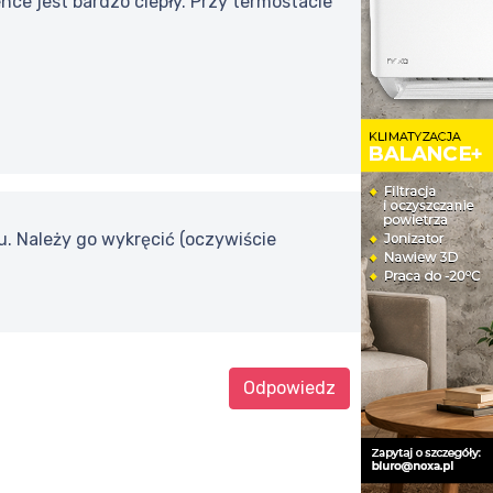
ce jest bardzo ciepły. Przy termostacie
. Należy go wykręcić (oczywiście
Odpowiedz