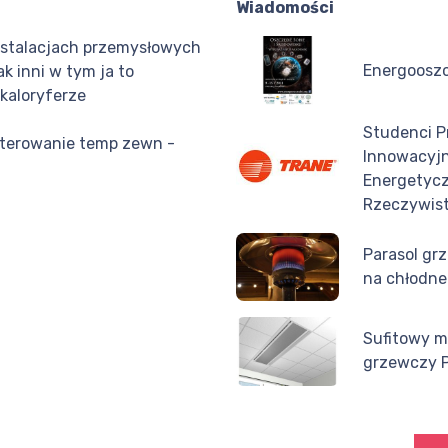
Wiadomości
nstalacjach przemysłowych
Energooszc
k inni w tym ja to
kaloryferze
Studenci P
terowanie temp zewn -
Innowacyjn
Energetyc
Rzeczywis
Parasol gr
na chłodne
Sufitowy m
grzewczy 