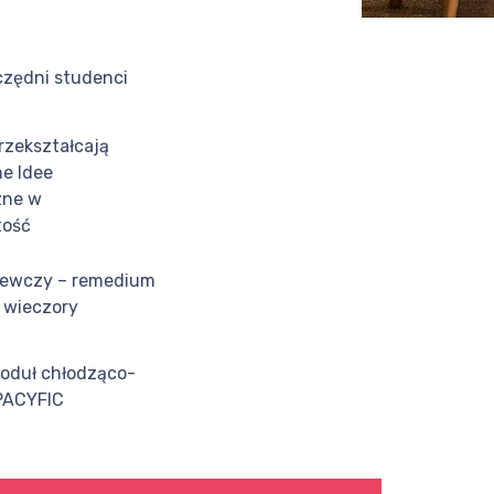
zędni studenci
rzekształcają
e Idee
zne w
tość
zewczy – remedium
 wieczory
oduł chłodząco-
PACYFIC