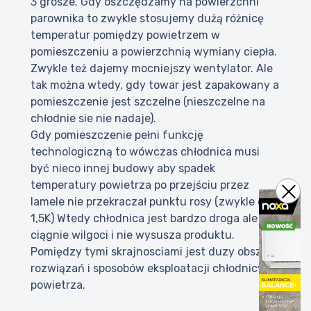
3 grosze. Gdy oszczędzamy na powierzchni
parownika to zwykle stosujemy dużą różnicę
temperatur pomiędzy powietrzem w
pomieszczeniu a powierzchnią wymiany ciepła.
Zwykle też dajemy mocniejszy wentylator. Ale
tak można wtedy, gdy towar jest zapakowany a
pomieszczenie jest szczelne (nieszczelne na
chłodnie sie nie nadaje).
Gdy pomieszczenie pełni funkcję
technologiczną to wówczas chłodnica musi
być nieco innej budowy aby spadek
temperatury powietrza po przejściu przez
lamele nie przekraczał punktu rosy (zwykle ok.
1,5K) Wtedy chłodnica jest bardzo droga ale nie
ciągnie wilgoci i nie wysusza produktu.
Pomiędzy tymi skrajnosciami jest duzy obszar
rozwiązań i sposobów eksploatacji chłodnicy
powietrza.