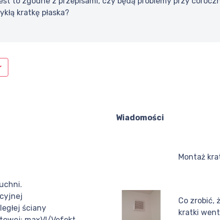
jest to zgodne z przepisami, czy będą problemy przy corocz
kłą kratkę płaska?
Wiadomości
Montaż kra
uchni.
cyjnej
Co zrobić, 
ległej ściany
kratki wen
ktowej; maxVl/Vefekt