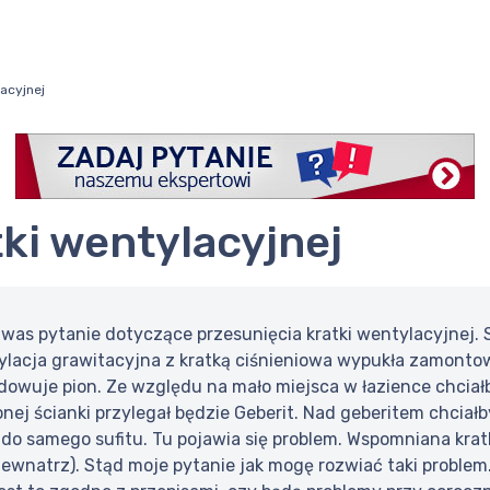
lacyjnej
tki wentylacyjnej
was pytanie dotyczące przesunięcia kratki wentylacyjnej. 
ylacja grawitacyjna z kratką ciśnieniowa wypukła zamontow
udowuje pion. Ze względu na mało miejsca w łazience chcia
nej ścianki przylegał będzie Geberit. Nad geberitem chcia
 do samego sufitu. Tu pojawia się problem. Wspomniana kra
zewnatrz). Stąd moje pytanie jak mogę rozwiać taki problem.