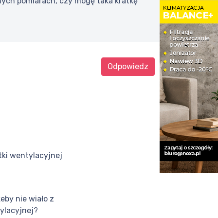
nych pomiarach, czy mogę taka kratkę
Odpowiedz
tki wentylacyjnej
żeby nie wiało z
tylacyjnej?