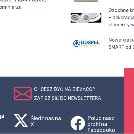
kominiarza.
Ozdobne kr
– dekoracj
elementy w
Nowe kratk
SMART od 
CHCESZ BYĆ NA BIEŻĄCO?
ZAPISZ SIĘ DO NEWSLETTERA
pl
Polub nasz
Śledź nas na
profil na
X
Facebooku