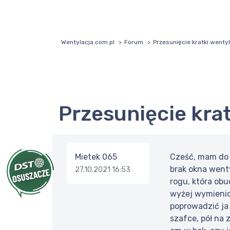
Wentylacja.com.pl
Forum
Przesunięcie kratki wenty
Przesunięcie kra
Mietek 065
Cześć, mam do 
brak okna went
27.10.2021 16:53
rogu, która ob
wyżej wymienio
poprowadzić ja
szafce, pół na 