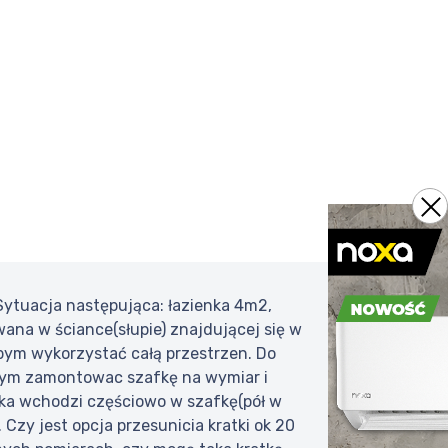
Sytuacja następująca: łazienka 4m2,
ana w ściance(słupie) znajdującej się w
łbym wykorzystać całą przestrzen. Do
łbym zamontowac szafkę na wymiar i
tka wchodzi częściowo w szafkę(pół w
 Czy jest opcja przesunicia kratki ok 20