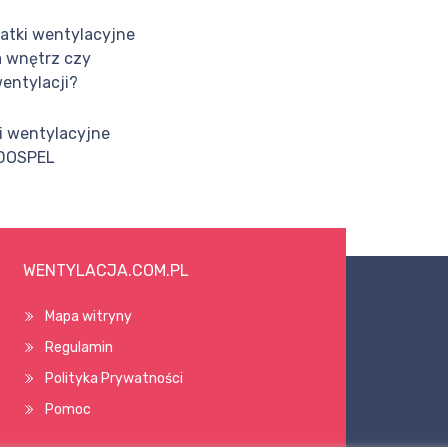
atki wentylacyjne
a wnętrz czy
entylacji?
i wentylacyjne
DOSPEL
WENTYLACJA.COM.PL
Mapa witryny
Regulamin
Polityka Prywatności
Pomoc