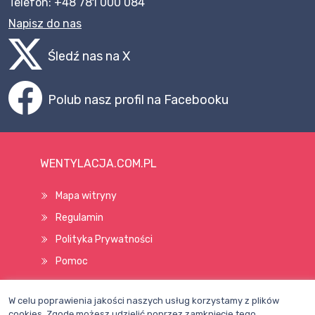
Telefon: +48 781 000 084
Napisz do nas
Śledź nas na X
Polub nasz profil na Facebooku
WENTYLACJA.COM.PL
Mapa witryny
Regulamin
Polityka Prywatności
Pomoc
W celu poprawienia jakości naszych usług korzystamy z plików
Wszelkie prawa zastrzeżone © 1998–2026
cookies. Zgodę możesz udzielić poprzez zamknięcie tego