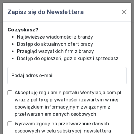
Zapisz się do Newslettera
Co zyskasz?
Najświeższe wiadomości z branży
Dostęp do aktualnych ofert pracy
Przegląd wszystkich firm z branży
Dostęp do ogłoszeń, gdzie kupisz i sprzedasz
Podaj adres e-mail
Wentylacja.com.pl
News HVACR
Wiadomości HVACR
Afriso pomoże
Akceptuję regulamin portalu Wentylacja.com.pl
Afriso pomoże rozwiązać
wraz z polityką prywatności i zawartym w niej
problem z wodą!
obowiązkiem informacyjnym związanym z
przetwarzaniem danych osobowych
Data publikacji: 28.03.2019
Wyrażam zgodę na przetwarzanie danych
Instalatorze, dobrze znany jest Ci problem
osobowych w celu subskrypcji newslettera