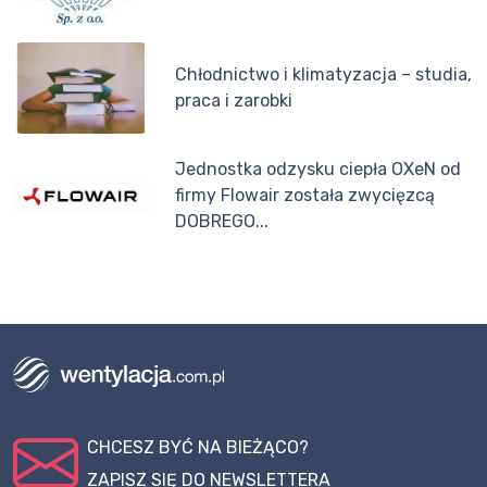
Chłodnictwo i klimatyzacja – studia,
praca i zarobki
Jednostka odzysku ciepła OXeN od
firmy Flowair została zwycięzcą
DOBREGO...
CHCESZ BYĆ NA BIEŻĄCO?
ZAPISZ SIĘ DO NEWSLETTERA