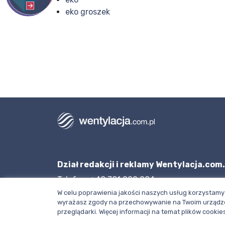
eko groszek
Dział redakcji i reklamy Wentylacja.com.
Telefon: +48 781 000 084
W celu poprawienia jakości naszych usług korzystamy 
Napisz do nas
wyrażasz zgody na przechowywanie na Twoim urządze
przeglądarki. Więcej informacji na temat plików cook