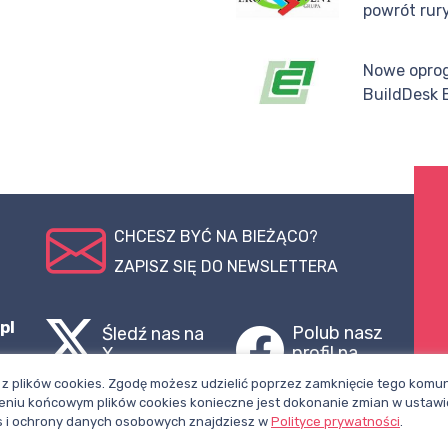
powrót rur
Nowe opro
BuildDesk 
CHCESZ BYĆ NA BIEŻĄCO?
ZAPISZ SIĘ DO NEWSLETTERA
pl
Polub nasz
Śledź nas na
profil na
X
Facebooku
z plików cookies. Zgodę możesz udzielić poprzez zamknięcie tego komuni
niu końcowym plików cookies konieczne jest dokonanie zmian w ustawi
ies i ochrony danych osobowych znajdziesz w
Polityce prywatności
.