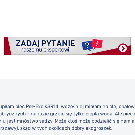
piłam piec Per-Eko KSR14, wcześniej miałam na olej opałowy.
brycznych - na razie grzeje się tylko ciepła woda. Ale piec i
niu jest mnóstwo sadzy. Może ktoś może podzielić się nami
arszawy), skąd w tych okolicach dobry ekogroszek.