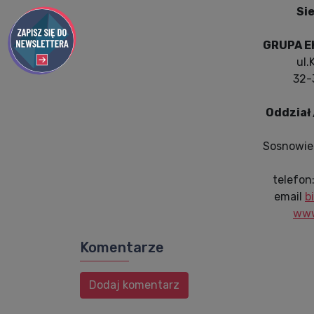
Sie
GRUPA EK
ul.
32-
Oddział 
Sosnowie
telefon
email
b
www
Komentarze
Dodaj komentarz