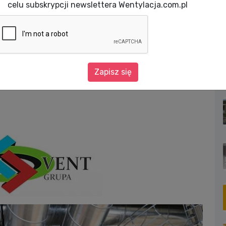
celu subskrypcji newslettera Wentylacja.com.pl
EKO-VENT oznajmia: wielki powrót rury TUBOFLEX!
a: wielki powrót
Zapisz się