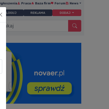
Ogłoszenia
Praca
Baza firm
Forum
News
ZALOGUJ
REKLAMA
DODAJ