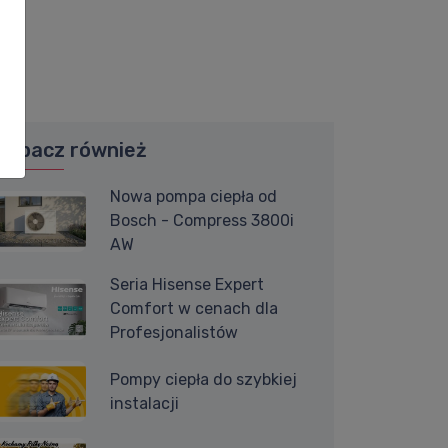
Zobacz również
Nowa pompa ciepła od
Bosch - Compress 3800i
AW
Seria Hisense Expert
Comfort w cenach dla
Profesjonalistów
Pompy ciepła do szybkiej
instalacji