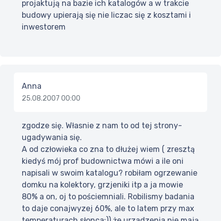
projaktują na bazie ich katalogów a w trakcie
budowy upierają się nie liczac się z kosztami i
inwestorem
Anna
25.08.2007 00:00
zgodze się. Własnie z nam to od tej strony-
ugadywania się.
A od człowieka co zna to dłużej wiem ( zresztą
kiedyś mój prof budownictwa mówi a ile oni
napisali w swoim katalogu? robiłam ogrzewanie
domku na kolektory, grzjeniki itp a ja mowie
80% a on, oj to pościemniali. Robilismy badania
to daje conajwyzej 60%, ale to latem przy max
temperaturach słonca;)) że urzadzenia nie mają