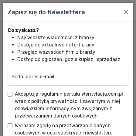
Zapisz się do Newslettera
Co zyskasz?
Najświeższe wiadomości z branży
Dostęp do aktualnych ofert pracy
Przegląd wszystkich firm z branży
Dostęp do ogłoszeń, gdzie kupisz i sprzedasz
Podaj adres e-mail
Wentylacja.com.pl
News HVACR
Wiadomości HVACR
WENTYLACJA i 
Akceptuję regulamin portalu Wentylacja.com.pl
WENTYLACJA i
wraz z polityką prywatności i zawartym w niej
KLIMATYZACJA - materiały
obowiązkiem informacyjnym związanym z
przetwarzaniem danych osobowych
pomocnicze do projektowania
Wyrażam zgodę na przetwarzanie danych
Data publikacji: 27.10.2009
osobowych w celu subskrypcji newslettera