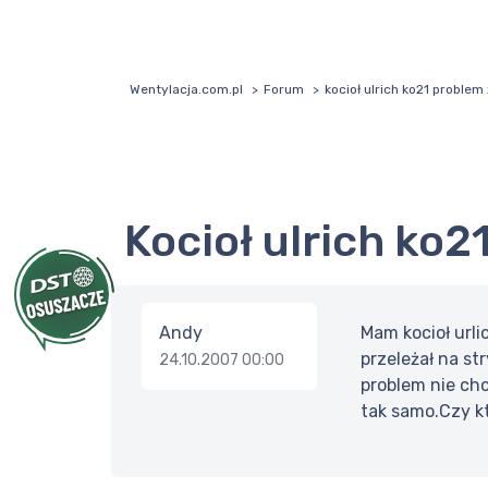
Wentylacja.com.pl
Forum
kocioł ulrich ko21 proble
kocioł ulrich k
Andy
Mam kocioł urli
przeleżał na st
24.10.2007 00:00
problem nie chc
tak samo.Czy kt