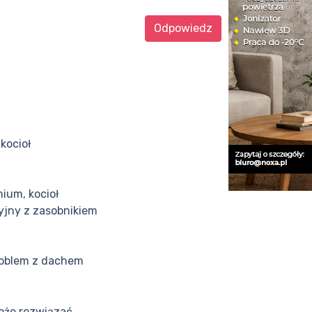
Odpowiedz
kocioł
ium, kocioł
jny z zasobnikiem
roblem z dachem
oże rozwiązać