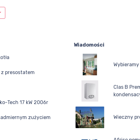
Wiadomości
kotła
Wybieramy 
 z presostatem
Clas B Prem
kondensacy
ko-Tech 17 kW 2006r
Wieczny p
 nadmiernym zużyciem
Afriso pom