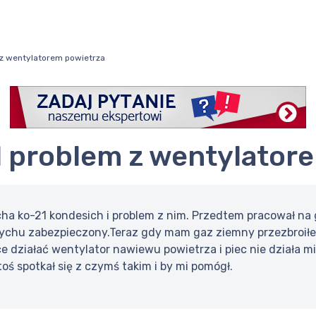
m z wentylatorem powietrza
o21 problem z wentylato
cha ko-21 kondesich i problem z nim. Przedtem pracował na ga
rychu zabezpieczony.Teraz gdy mam gaz ziemny przezbroiłem
e działać wentylator nawiewu powietrza i piec nie działa 
oś spotkał się z czymś takim i by mi pomógł.