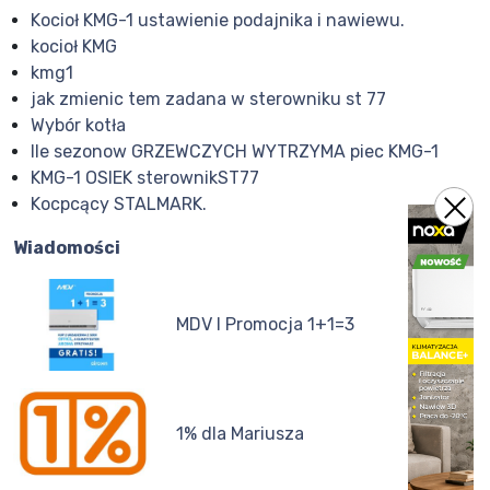
Kocioł KMG-1 ustawienie podajnika i nawiewu.
kocioł KMG
kmg1
jak zmienic tem zadana w sterowniku st 77
Wybór kotła
Ile sezonow GRZEWCZYCH WYTRZYMA piec KMG-1
KMG-1 OSIEK sterownikST77
Kocpcący STALMARK.
Wiadomości
MDV I Promocja 1+1=3
1% dla Mariusza