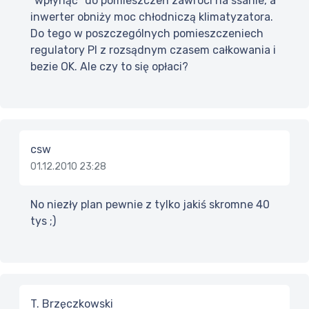
"wpłynąć" do pomieszczeń zawróci na ssanie, a
inwerter obniży moc chłodniczą klimatyzatora.
Do tego w poszczególnych pomieszczeniech
regulatory PI z rozsądnym czasem całkowania i
bezie OK. Ale czy to się opłaci?
csw
01.12.2010 23:28
No niezły plan pewnie z tylko jakiś skromne 40
tys ;)
T. Brzęczkowski