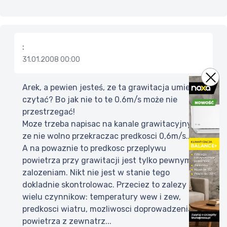
:
31.01.2008 00:00
Arek, a pewien jesteś, ze ta grawitacja umie
czytać? Bo jak nie to te 0.6m/s może nie
przestrzegać!
Moze trzeba napisac na kanale grawitacyjnym
ze nie wolno przekraczac predkosci 0,6m/s....
A na powaznie to predkosc przeplywu
powietrza przy grawitacji jest tylko pewnym
zalozeniam. Nikt nie jest w stanie tego
dokladnie skontrolowac. Przeciez to zalezy od
wielu czynnikow: temperatury wew i zew,
predkosci wiatru, mozliwosci doprowadzenia
powietrza z zewnatrz...