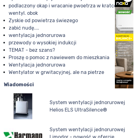
podlaczony okap i wracanie pwoetrza w kratce
wentyl. obok
Zyskie od powietrza świezego
zabić nudę....
wentylacja jednorurowa
przewody o wysokiej indukcji
TEMAT - bez szans?
Proszę o pomoc z nawiewem do mieszkania
Wentylacja jednorurowa
Wentylator w grwitacyjnej, ale na pietrze
Wiadomości
System wentylacji jednorurowej
Helios ELS UltraSilence®
System wentylacji jednorurowej
Limodor - nowość w ofercie