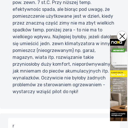
pow. zewn. 7 st.C. Przy niższej temp.
efektywnośc spada, ale biorąc pod uwagę, że
pomieszczenie użytkowane jest w dzień, kiedy
przez znaczną część zimy nie ma zbyt wielkich
spadków temp. poniżej zera - to nie ma to
wielkiego wpływu. Najlepiej byłoby, jeżeli dałoby
się umieścić jedn. zewn klimatyzatora w innym
pomieszcz (nieogrzewanym) np. garaż,
magazyn, wiata itp. rozwiązanie takie
przyniosłoby duży komfort, nieporównywalny
jak mniemam do pieców akumulacyjnych itp.
wynalazków. Oczywicie nie byłoby żadnych
problemów ze sterowaniem ogrzewaniem -
wystarczy wziąść pilot do ręki!
r