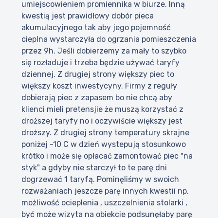
umiejscowieniem promiennika w biurze. Inną
kwestią jest prawidłowy dobór pieca
akumulacyjnego tak aby jego pojemność
cieplna wystarczyła do ogrzania pomieszczenia
przez 9h. Jeśli dobierzemy za mały to szybko
się rozładuje i trzeba będzie używać taryfy
dziennej. Z drugiej strony większy piec to
większy koszt inwestycyny. Firmy z reguły
dobierają piec z zapasem bo nie chcą aby
klienci mieli pretensjie że muszą korzystać z
droższej taryfy no i oczywiście większy jest
droższy. Z drugiej strony temperatury skrajne
poniżej -10 C w dzień wystepują stosunkowo
krótko i może się opłacać zamontować piec "na
styk" a gdyby nie starczył to te parę dni
dogrzewać 1 taryfą. Pominęliśmy w swoich
rozważaniach jeszcze parę innych kwestii np.
możliwość ocieplenia , uszczelnienia stolarki ,
być może wizyta na obiekcie podsunęłaby parę