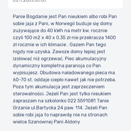
03.11.2003 00:00
Panie Bogdanie jest Pan nieukiem albo robi Pan
sobie jaja z Pani, w Norwegii buduje się domy
zużywające do 40 kWh na metr kw. rocznie
czyli 100 m2 x 40 x 0.35 zł nie przekracza 1400
zł rocznie w ich klimacie . Gazem Pan tego
nigdy nie uzyska. Zawsze domy lepiej jest
izolować niż ogrzewać. Piec akumulacyjny
dynamiczny kompletna paranoja co Pan
wypisujesz. Obudowa naładowanego pieca ma
60-70 st. oddaje ciepło nawet jak nie potrzeba.
Poza tym akumulacja jest zaprzeczeniem
sterowalności. Jeżeli Pan jest tylko nieukiem
zapraszam na szkolonko 022 5591081 Tanie
Grzanie ul.Bartycka 24 paw. 114. Jeżeli Pan
sobie robi jaja to naprawdę nie na stronach
wielce Szanownej Pani Aldony