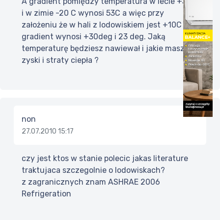
A gradient pomiędzy temperatura w lecie +33C
i w zimie -20 C wynosi 53C a więc przy
założeniu że w hali z lodowiskiem jest +10C to
gradient wynosi +30deg i 23 deg. Jaką
temperaturę będziesz nawiewał i jakie masz
zyski i straty ciepła ?
non
27.07.2010 15:17
czy jest ktos w stanie polecic jakas literature
traktujaca szczegolnie o lodowiskach?
z zagranicznych znam ASHRAE 2006
Refrigeration