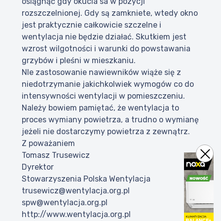
osiągnąć gdy okucia sa w pozycji
rozszczelnionej. Gdy są zamkniete, wtedy okno
jest praktycznie całkowicie szczelne i
wentylacja nie będzie działać. Skutkiem jest
wzrost wilgotności i warunki do powstawania
grzybów i pleśni w mieszkaniu.
NIe zastosowanie nawiewników wiąże się z
niedotrzymanie jakichkolwiek wymogów co do
intensywności wentylacji w pomieszczeniu.
Należy bowiem pamiętać, że wentylacja to
proces wymiany powietrza, a trudno o wymianę
jeżeli nie dostarczymy powietrza z zewnątrz.
Z poważaniem
Tomasz Trusewicz
Dyrektor
Stowarzyszenia Polska Wentylacja
trusewicz@wentylacja.org.pl
spw@wentylacja.org.pl
http://www.wentylacja.org.pl