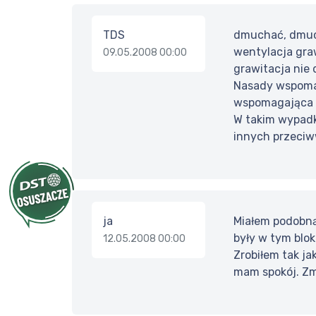
TDS
dmuchać, dmuch
wentylacja graw
09.05.2008 00:00
grawitacja nie 
Nasady wspomag
wspomagająca g
W takim wypadk
innych przeciww
ja
Miałem podobną 
były w tym blo
12.05.2008 00:00
Zrobiłem tak ja
mam spokój. Zmi