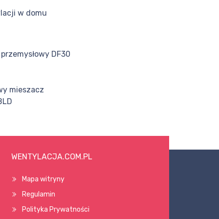
lacji w domu
 przemysłowy DF30
wy mieszacz
BLD
WENTYLACJA.COM.PL
Mapa witryny
Regulamin
Polityka Prywatności