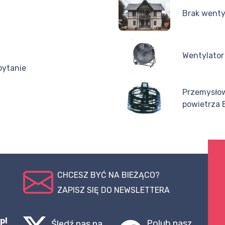
Brak wenty
Wentylator
 pytanie
Przemysło
powietrza 
CHCESZ BYĆ NA BIEŻĄCO?
ZAPISZ SIĘ DO NEWSLETTERA
pl
Polub nasz
Śledź nas na