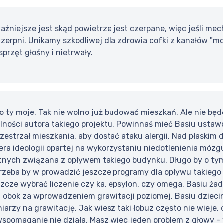
ażniejsze jest skąd powietrze jest czerpane, więc jeśli me
zerpni. Unikamy szkodliwej dla zdrowia cofki z kanałów "m
 sprzęt głośny i nietrwały.
 ty moje. Tak nie wolno już budować mieszkań. Ale nie będę
lności autora takiego projektu. Powinnaś mieć Basiu usta
rzestrzał mieszkania, aby dostać ataku alergii. Nad płaskim
dera ideologii opartej na wykorzystaniu niedotlenienia mózg
tnych związana z opływem takiego budynku. Długo by o tym 
, trzeba by w prowadzić jeszcze programy dla opływu takieg
szcze wybrać liczenie czy ka, epsylon, czy omega. Basiu żad
z obok za wprowadzeniem grawitacji poziomej. Basiu dzieci
arzy na grawitację. Jak wiesz taki łobuz często nie wieje,
wspomaganie nie działa. Masz wiec jeden problem z głowy - w