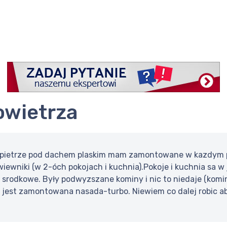
powietrza
pietrze pod dachem plaskim mam zamontowane w kazdym po
iewniki (w 2-óch pokojach i kuchnia).Pokoje i kuchnia sa w
t srodkowe. Były podwyzszane kominy i nic to niedaje (kom
jest zamontowana nasada-turbo. Niewiem co dalej robic ab