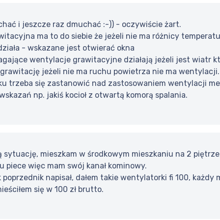
ać i jeszcze raz dmuchać :-)) - oczywiście żart.
itacyjna ma to do siebie że jeżeli nie ma różnicy temperatur
działa - wskazane jest otwierać okna
ające wentylacje grawitacyjne działają jeżeli jest wiatr k
rawitację jeżeli nie ma ruchu powietrza nie ma wentylacji.
u trzeba się zastanowić nad zastosowaniem wentylacji me
skazań np. jakiś kocioł z otwartą komorą spalania.
sytuację, mieszkam w środkowym mieszkaniu na 2 piętrze, n
ku piece więc mam swój kanał kominowy.
k poprzednik napisał, dałem takie wentylatorki fi 100, każdy
eściłem się w 100 zł brutto.