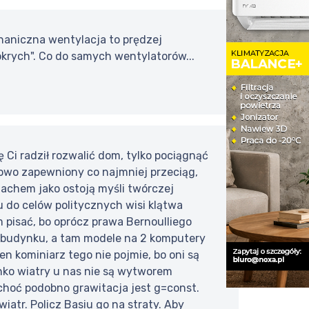
chaniczna wentylacja to prędzej
okrych". Co do samych wentylatorów...
 Ci radził rozwalić dom, tylko pociągnąć
wowo zapewniony co najmniej przeciąg,
 dachem jako ostoją myśli twórczej
u do celów politycznych wisi klątwa
pisać, bo oprócz prawa Bernoulliego
o budynku, a tam modele na 2 komputery
en kominiarz tego nie pojmie, bo oni są
nko wiatry u nas nie są wytworem
 choć podobno grawitacja jest g=const.
iatr. Policz Basiu go na straty. Aby