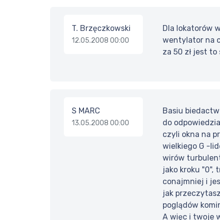
T. Brzęczkowski
Dla lokatorów w
wentylator na c
12.05.2008 00:00
za 50 zł jest to
S MARC
Basiu biedactwo
do odpowiedzia
13.05.2008 00:00
czyli okna na p
wielkiego G -li
wirów turbulen
jako kroku "0"
conajmniej i je
jak przeczytas
poglądów komini
A więc i twoje 