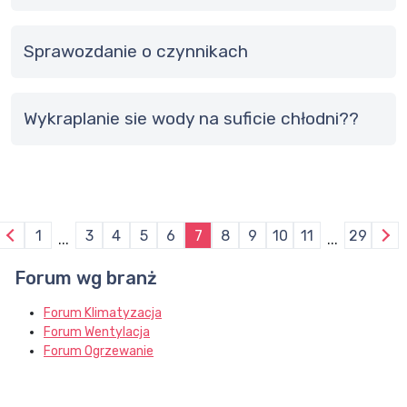
sprawozdanie o czynnikach
Wykraplanie sie wody na suficie chłodni??
1
3
4
5
6
7
8
9
10
11
29
...
...
Forum wg branż
Forum Klimatyzacja
Forum Wentylacja
Forum Ogrzewanie