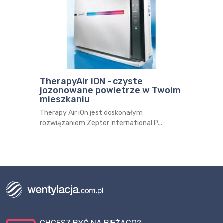
TherapyAir iON - czyste
jozonowane powietrze w Twoim
mieszkaniu
Therapy Air iOn jest doskonałym
rozwiązaniem Zepter International P...
CHCESZ BYĆ NA BIEŻĄCO?