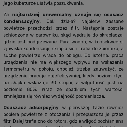
jego kubaturze ułatwią poszukiwania.
Za
najbardziej uniwersalny uznaje się osusacz
kondensacyjny
. Jak działa? Najpierw zassane
powietrze przechodzi przez filtr. Następnie zostaje
schłodzone w parowniku, skąd wędruje do skraplacza,
gdzie jest podgrzewane. Para wodna, w konsekwencji
zjawiska kondensacji, skrapla się i trafia do zbiornika, a
suche powietrze wraca do obiegu. Co istotne, praca
urządzenia nie ma większego wpływu na wskazania
termometru w pokoju, chociaż trzeba zauważyć, że
urządzenie pracuje najefektywniej, kiedy poziom rtęci
na słupku wskazuje 30 stopni, a wilgotność jest na
poziomie 80%. Wraz ze spadkiem tych wartości
zmniejsza się również wydajność pochłaniacza.
Osuszacz adsorpcyjny
w pierwszej fazie również
pobiera powietrze z otoczenia i przepuszcza je przez
filtr. Dalej trafia ono do rotora, gdzie wilgoć pochłaniana