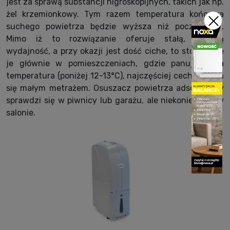
jest za sprawą substancji higroskopijnych, takich jak np.
żel krzemionkowy. Tym razem temperatura końcowa
suchego powietrza będzie wyższa niż początkowa.
Mimo iż to rozwiązanie oferuje stałą, wysoką
wydajność, a przy okazji jest dość ciche, to stosuje się
je głównie w pomieszczeniach, gdzie panuje niska
temperatura (poniżej 12-13°C), najczęściej cechujących
się małym metrażem. Osuszacz powietrza adsorpcyjny
sprawdzi się w piwnicy lub garażu, ale niekoniecznie w
salonie.