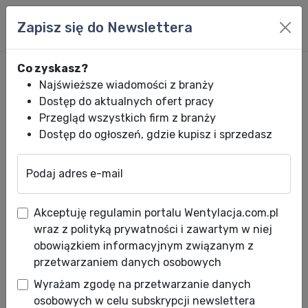
Zapisz się do Newslettera
Co zyskasz?
Najświeższe wiadomości z branży
Dostęp do aktualnych ofert pracy
Przegląd wszystkich firm z branży
Dostęp do ogłoszeń, gdzie kupisz i sprzedasz
Podaj adres e-mail
Wentylacja.com.pl
News HVACR
Wiadomości HVACR
Osuszacz powi
Akceptuję regulamin portalu Wentylacja.com.pl
Osuszacz powietrza do domu –
wraz z polityką prywatności i zawartym w niej
jaki wybrać?
obowiązkiem informacyjnym związanym z
przetwarzaniem danych osobowych
Data publikacji: 18.02.2021
Wyrażam zgodę na przetwarzanie danych
Wilgotność powietrza w mieszkaniu lub domu
osobowych w celu subskrypcji newslettera